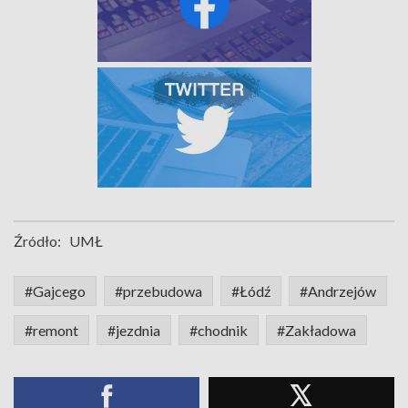
Źródło:
UMŁ
#Gajcego
#przebudowa
#Łódź
#Andrzejów
#remont
#jezdnia
#chodnik
#Zakładowa