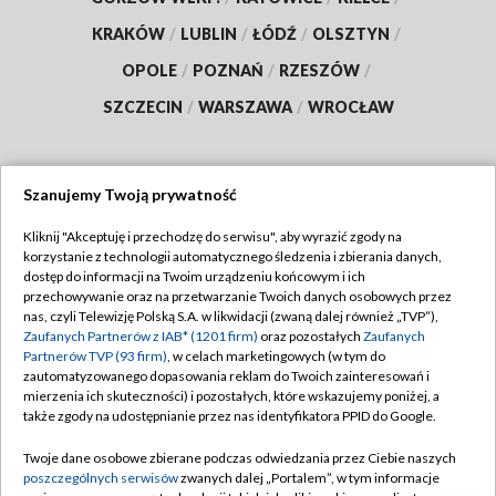
KRAKÓW
/
LUBLIN
/
ŁÓDŹ
/
OLSZTYN
/
OPOLE
/
POZNAŃ
/
RZESZÓW
/
SZCZECIN
/
WARSZAWA
/
WROCŁAW
Szanujemy Twoją prywatność
Dołącz do nas:
Kliknij "Akceptuję i przechodzę do serwisu", aby wyrazić zgody na
korzystanie z technologii automatycznego śledzenia i zbierania danych,
TVP
dostęp do informacji na Twoim urządzeniu końcowym i ich
Abonament TVP
przechowywanie oraz na przetwarzanie Twoich danych osobowych przez
Regulamin TVP
nas, czyli Telewizję Polską S.A. w likwidacji (zwaną dalej również „TVP”),
Emisja w TVP
Zaufanych Partnerów z IAB* (1201 firm)
oraz pozostałych
Zaufanych
Polityka prywatności
Partnerów TVP (93 firm)
, w celach marketingowych (w tym do
Centrum informacji TVP
Moje zgody
zautomatyzowanego dopasowania reklam do Twoich zainteresowań i
mierzenia ich skuteczności) i pozostałych, które wskazujemy poniżej, a
Naziemna Telewizja Cyfrowa
Pomoc
także zgody na udostępnianie przez nas identyfikatora PPID do Google.
Sklep TVP
Biuro reklamy
Twoje dane osobowe zbierane podczas odwiedzania przez Ciebie naszych
Rada Programowa
poszczególnych serwisów
zwanych dalej „Portalem”, w tym informacje
Kontakt