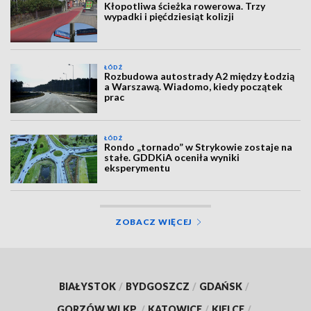
Kłopotliwa ścieżka rowerowa. Trzy
wypadki i pięćdziesiąt kolizji
ŁÓDŹ
Rozbudowa autostrady A2 między Łodzią
a Warszawą. Wiadomo, kiedy początek
prac
ŁÓDŹ
Rondo „tornado” w Strykowie zostaje na
stałe. GDDKiA oceniła wyniki
eksperymentu
ZOBACZ WIĘCEJ
BIAŁYSTOK
/
BYDGOSZCZ
/
GDAŃSK
/
GORZÓW WLKP.
/
KATOWICE
/
KIELCE
/