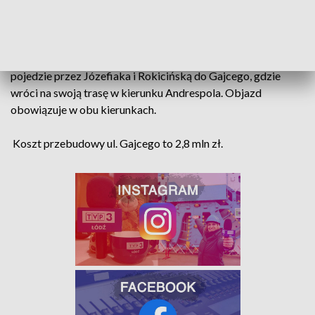
Zmienioną trasą pojadą autobusy linii: 82A, 82B i N5B. Linia
82A będzie dojeżdżać do dawnej pętli u zbiegu ul.
Zakładowej i Gajcego gdzie skończy trasę, a linia 82B i N5B
pojedzie przez Józefiaka i Rokicińską do Gajcego, gdzie
wróci na swoją trasę w kierunku Andrespola. Objazd
obowiązuje w obu kierunkach.
Koszt przebudowy ul. Gajcego to 2,8 mln zł.