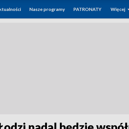
ktualności
Nasze programy
PATRONATY
Więcej
Łodzi nadal będzie wspó