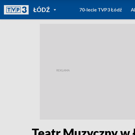
POWRÓT DO
ŁÓDŹ
70-lecie TVP3 Łódź
A
TVP REGIONY
Teatr Muzyczny w 