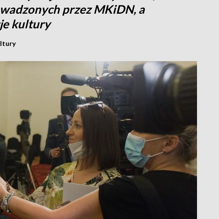
rowadzonych przez MKiDN, a
je kultury
ltury