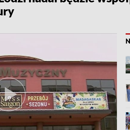
ury
N