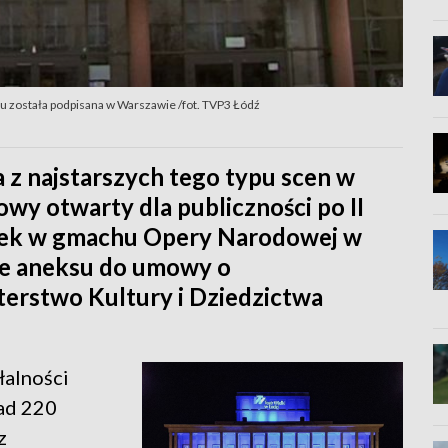
u została podpisana w Warszawie /fot. TVP3 Łódź
 z najstarszych tego typu scen w
owy otwarty dla publiczności po II
ałek w gmachu Opery Narodowej w
ie aneksu do umowy o
erstwo Kultury i Dziedzictwa
łalności
ad 220
z