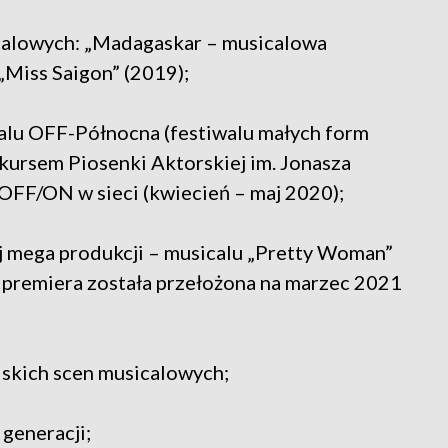
icalowych: „Madagaskar – musicalowa
„Miss Saigon” (2019);
alu OFF-Północna (festiwalu małych form
ursem Piosenki Aktorskiej im. Jonasza
 OFF/ON w sieci (kwiecień – maj 2020);
j mega produkcji – musicalu „Pretty Woman”
ą premiera została przełożona na marzec 2021
lskich scen musicalowych;
 generacji;