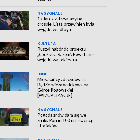
NA SYGNALE
17-latek zatrzymany na
crossie. Lista przewinień była
wyjątkowo długa
KULTURA
Ruszył nabór do projektu
„Łódź Gra Razem”. Powstanie
wyjątkowa orkiestra
INNE
Mieszkańcy zdecydowali.
Będzie wieża widokowa na
Górce Rogowskiej
[WIZUALIZACJE]
NA SYGNALE
Pogoda znów dała się we
znaki. Ponad 100 interwencji
strażaków
NA SYGNALE