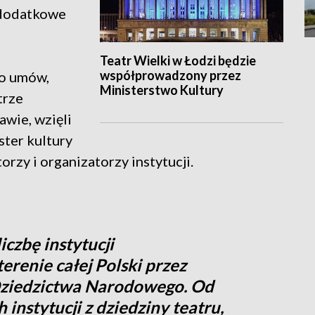
 dodatkowe
Teatr Wielki w Łodzi będzie
współprowadzony przez
do umów,
Ministerstwo Kultury
trze
wie, wzięli
ster kultury
rzy i organizatorzy instytucji.
iczbę instytucji
renie całej Polski przez
 Dziedzictwa Narodowego. Od
instytucji z dziedziny teatru,