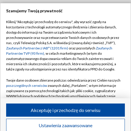
Szanujemy Twoją prywatność
Dołącz do nas:
Kliknij "Akceptuję i przechodzę do serwisu", aby wyrazić zgody na
korzystanie z technologii automatycznego śledzenia i zbierania danych,
TVP
dostęp do informacji na Twoim urządzeniu końcowym i ich
Abonament TVP
przechowywanie oraz na przetwarzanie Twoich danych osobowych przez
Regulamin TVP
nas, czyli Telewizję Polską S.A. w likwidacji (zwaną dalej również „TVP”),
Emisja w TVP
Zaufanych Partnerów z IAB* (1201 firm)
oraz pozostałych
Zaufanych
Polityka prywatności
Partnerów TVP (93 firm)
, w celach marketingowych (w tym do
Centrum informacji TVP
Moje zgody
zautomatyzowanego dopasowania reklam do Twoich zainteresowań i
mierzenia ich skuteczności) i pozostałych, które wskazujemy poniżej, a
Naziemna Telewizja Cyfrowa
Pomoc
także zgody na udostępnianie przez nas identyfikatora PPID do Google.
Sklep TVP
Biuro reklamy
Twoje dane osobowe zbierane podczas odwiedzania przez Ciebie naszych
Rada Programowa
poszczególnych serwisów
zwanych dalej „Portalem”, w tym informacje
Kontakt
zapisywane za pomocą technologii takich jak: pliki cookie, sygnalizatory
System NOS
WWW lub innych podobnych technologii umożliwiających świadczenie
dopasowanych i bezpiecznych usług, personalizację treści oraz reklam,
Informacje o nadawcy
Kanały
udostępnianie funkcji mediów społecznościowych oraz analizowanie
Akceptuję i przechodzę do serwisu
ruchu w Internecie.
Program dla prasy
©2026 Telewizja Polska S.A. w likwidacji
Biuro Reklamy
Twoje dane osobowe zbierane podczas odwiedzania przez Ciebie
Ustawienia zaawansowane
poszczególnych serwisów
na Portalu, takie jak adresy IP, identyfikatory