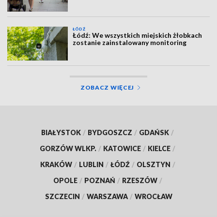
ŁÓDŹ
Łódź: We wszystkich miejskich żłobkach
zostanie zainstalowany monitoring
ZOBACZ WIĘCEJ
BIAŁYSTOK
/
BYDGOSZCZ
/
GDAŃSK
/
GORZÓW WLKP.
/
KATOWICE
/
KIELCE
/
KRAKÓW
/
LUBLIN
/
ŁÓDŹ
/
OLSZTYN
/
OPOLE
/
POZNAŃ
/
RZESZÓW
/
SZCZECIN
/
WARSZAWA
/
WROCŁAW