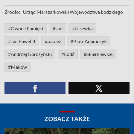
Źródło:
Urząd Marszałkowski Województwa Łódzkiego
#Owoce Pamięci
#sad
#drzewka
#Jan Paweł II
#papież
#Piotr Adamczyk
#Andrzej Górczyński
#Łódź
#Skierniewice
#Maków
ZOBACZ TAKŻE