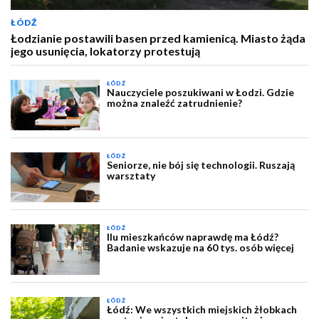
ŁÓDŹ
Łodzianie postawili basen przed kamienicą. Miasto żąda
jego usunięcia, lokatorzy protestują
ŁÓDŹ
Nauczyciele poszukiwani w Łodzi. Gdzie
można znaleźć zatrudnienie?
ŁÓDŹ
Seniorze, nie bój się technologii. Ruszają
warsztaty
ŁÓDŹ
Ilu mieszkańców naprawdę ma Łódź?
Badanie wskazuje na 60 tys. osób więcej
ŁÓDŹ
Łódź: We wszystkich miejskich żłobkach