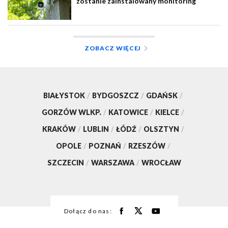
zostanie zainstalowany monitoring
ZOBACZ WIĘCEJ
BIAŁYSTOK
/
BYDGOSZCZ
/
GDAŃSK
/
GORZÓW WLKP.
/
KATOWICE
/
KIELCE
/
KRAKÓW
/
LUBLIN
/
ŁÓDŹ
/
OLSZTYN
/
OPOLE
/
POZNAŃ
/
RZESZÓW
/
SZCZECIN
/
WARSZAWA
/
WROCŁAW
Dołącz do nas: