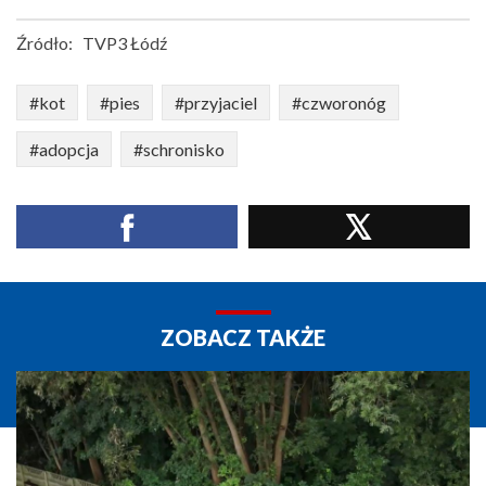
Źródło:
TVP3 Łódź
#kot
#pies
#przyjaciel
#czworonóg
#adopcja
#schronisko
ZOBACZ TAKŻE