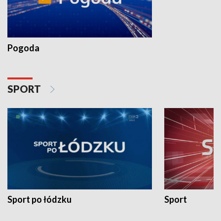
Pogoda
SPORT
Sport po łódzku
Sport