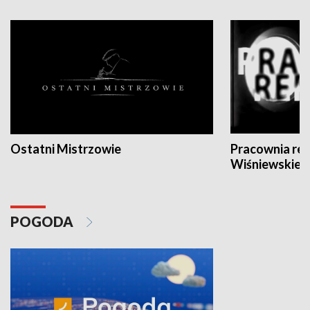
Ostatni Mistrzowie
Pracownia re
Wiśniewskieg
POGODA