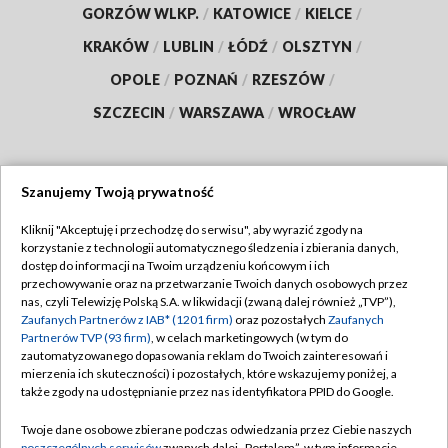
GORZÓW WLKP.
/
KATOWICE
/
KIELCE
/
KRAKÓW
/
LUBLIN
/
ŁÓDŹ
/
OLSZTYN
/
OPOLE
/
POZNAŃ
/
RZESZÓW
/
SZCZECIN
/
WARSZAWA
/
WROCŁAW
Szanujemy Twoją prywatność
Dołącz do nas:
Kliknij "Akceptuję i przechodzę do serwisu", aby wyrazić zgody na
korzystanie z technologii automatycznego śledzenia i zbierania danych,
TVP
dostęp do informacji na Twoim urządzeniu końcowym i ich
Abonament TVP
przechowywanie oraz na przetwarzanie Twoich danych osobowych przez
Regulamin TVP
nas, czyli Telewizję Polską S.A. w likwidacji (zwaną dalej również „TVP”),
Emisja w TVP
Zaufanych Partnerów z IAB* (1201 firm)
oraz pozostałych
Zaufanych
Polityka prywatności
Partnerów TVP (93 firm)
, w celach marketingowych (w tym do
Centrum informacji TVP
Moje zgody
zautomatyzowanego dopasowania reklam do Twoich zainteresowań i
mierzenia ich skuteczności) i pozostałych, które wskazujemy poniżej, a
Naziemna Telewizja Cyfrowa
Pomoc
także zgody na udostępnianie przez nas identyfikatora PPID do Google.
Sklep TVP
Biuro reklamy
Twoje dane osobowe zbierane podczas odwiedzania przez Ciebie naszych
Rada Programowa
poszczególnych serwisów
zwanych dalej „Portalem”, w tym informacje