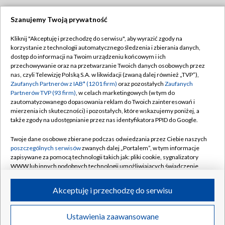
Szanujemy Twoją prywatność
Dołącz do nas:
Kliknij "Akceptuję i przechodzę do serwisu", aby wyrazić zgody na
korzystanie z technologii automatycznego śledzenia i zbierania danych,
TVP
dostęp do informacji na Twoim urządzeniu końcowym i ich
Abonament TVP
przechowywanie oraz na przetwarzanie Twoich danych osobowych przez
Regulamin TVP
nas, czyli Telewizję Polską S.A. w likwidacji (zwaną dalej również „TVP”),
Emisja w TVP
Zaufanych Partnerów z IAB* (1201 firm)
oraz pozostałych
Zaufanych
Polityka prywatności
Partnerów TVP (93 firm)
, w celach marketingowych (w tym do
Centrum informacji TVP
Moje zgody
zautomatyzowanego dopasowania reklam do Twoich zainteresowań i
mierzenia ich skuteczności) i pozostałych, które wskazujemy poniżej, a
Naziemna Telewizja Cyfrowa
Pomoc
także zgody na udostępnianie przez nas identyfikatora PPID do Google.
Sklep TVP
Biuro reklamy
Twoje dane osobowe zbierane podczas odwiedzania przez Ciebie naszych
Rada Programowa
poszczególnych serwisów
zwanych dalej „Portalem”, w tym informacje
Kontakt
zapisywane za pomocą technologii takich jak: pliki cookie, sygnalizatory
System NOS
WWW lub innych podobnych technologii umożliwiających świadczenie
dopasowanych i bezpiecznych usług, personalizację treści oraz reklam,
Informacje o nadawcy
Kanały
udostępnianie funkcji mediów społecznościowych oraz analizowanie
Akceptuję i przechodzę do serwisu
ruchu w Internecie.
Program dla prasy
©2026 Telewizja Polska S.A. w likwidacji
Biuro Reklamy
Twoje dane osobowe zbierane podczas odwiedzania przez Ciebie
Ustawienia zaawansowane
poszczególnych serwisów
na Portalu, takie jak adresy IP, identyfikatory