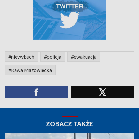
#niewybuch
#policja
#ewakuacja
#Rawa Mazowiecka
ZOBACZ TAKŻE