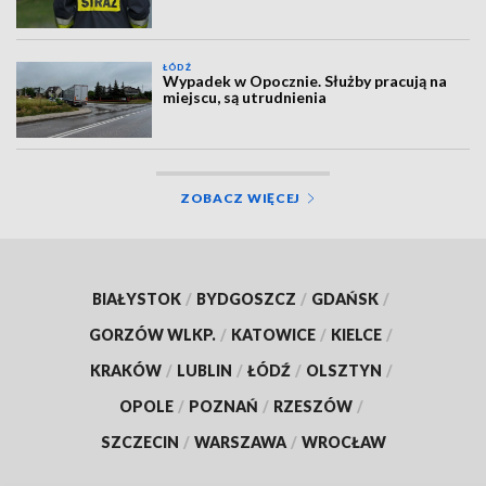
ŁÓDŹ
Wypadek w Opocznie. Służby pracują na
miejscu, są utrudnienia
ZOBACZ WIĘCEJ
BIAŁYSTOK
/
BYDGOSZCZ
/
GDAŃSK
/
GORZÓW WLKP.
/
KATOWICE
/
KIELCE
/
KRAKÓW
/
LUBLIN
/
ŁÓDŹ
/
OLSZTYN
/
OPOLE
/
POZNAŃ
/
RZESZÓW
/
SZCZECIN
/
WARSZAWA
/
WROCŁAW