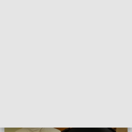
Pocisk mierzy około 60 cm fot. policja
Mężczyźni usłyszeli zarzut posiadania niebezpiecznego
przedmiotu i spowodowania zagrożenia życia i zdrowia dla
wielu osób oraz mienia w wielkich rozmiarach. Grozi im do 8
lat pozbawienia wolności. Do czasu zakończenia śledztwa
prokurator zastosował środki zapobiegawcze w postaci
dozoru policji.