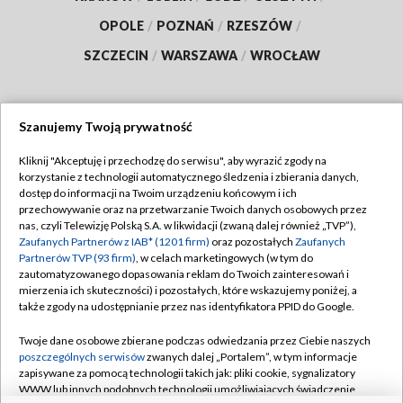
OPOLE
/
POZNAŃ
/
RZESZÓW
/
SZCZECIN
/
WARSZAWA
/
WROCŁAW
Szanujemy Twoją prywatność
Dołącz do nas:
Kliknij "Akceptuję i przechodzę do serwisu", aby wyrazić zgody na
korzystanie z technologii automatycznego śledzenia i zbierania danych,
TVP
dostęp do informacji na Twoim urządzeniu końcowym i ich
Abonament TVP
przechowywanie oraz na przetwarzanie Twoich danych osobowych przez
Regulamin TVP
nas, czyli Telewizję Polską S.A. w likwidacji (zwaną dalej również „TVP”),
Emisja w TVP
Zaufanych Partnerów z IAB* (1201 firm)
oraz pozostałych
Zaufanych
Polityka prywatności
Partnerów TVP (93 firm)
, w celach marketingowych (w tym do
Centrum informacji TVP
Moje zgody
zautomatyzowanego dopasowania reklam do Twoich zainteresowań i
mierzenia ich skuteczności) i pozostałych, które wskazujemy poniżej, a
Naziemna Telewizja Cyfrowa
Pomoc
także zgody na udostępnianie przez nas identyfikatora PPID do Google.
Sklep TVP
Biuro reklamy
Twoje dane osobowe zbierane podczas odwiedzania przez Ciebie naszych
Rada Programowa
poszczególnych serwisów
zwanych dalej „Portalem”, w tym informacje
Kontakt
zapisywane za pomocą technologii takich jak: pliki cookie, sygnalizatory
System NOS
WWW lub innych podobnych technologii umożliwiających świadczenie