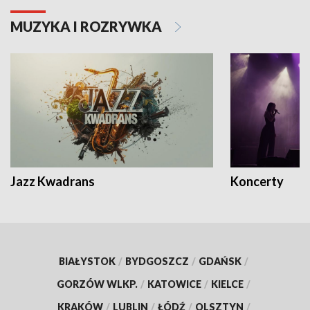
MUZYKA I ROZRYWKA
Jazz Kwadrans
Koncerty
BIAŁYSTOK
/
BYDGOSZCZ
/
GDAŃSK
/
GORZÓW WLKP.
/
KATOWICE
/
KIELCE
/
KRAKÓW
/
LUBLIN
/
ŁÓDŹ
/
OLSZTYN
/