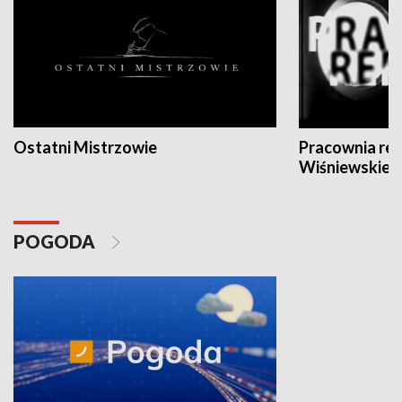
Ostatni Mistrzowie
Pracownia re
Wiśniewskieg
POGODA