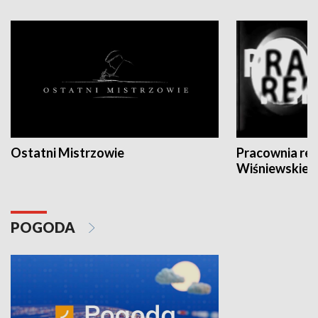
Ostatni Mistrzowie
Pracownia re
Wiśniewskieg
POGODA