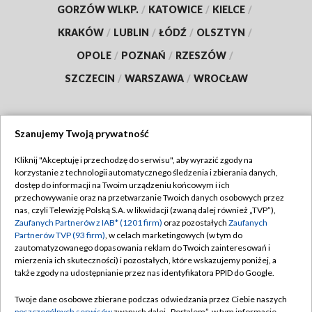
GORZÓW WLKP.
/
KATOWICE
/
KIELCE
/
KRAKÓW
/
LUBLIN
/
ŁÓDŹ
/
OLSZTYN
/
OPOLE
/
POZNAŃ
/
RZESZÓW
/
SZCZECIN
/
WARSZAWA
/
WROCŁAW
Szanujemy Twoją prywatność
Dołącz do nas:
Kliknij "Akceptuję i przechodzę do serwisu", aby wyrazić zgody na
korzystanie z technologii automatycznego śledzenia i zbierania danych,
TVP
dostęp do informacji na Twoim urządzeniu końcowym i ich
Abonament TVP
przechowywanie oraz na przetwarzanie Twoich danych osobowych przez
Regulamin TVP
nas, czyli Telewizję Polską S.A. w likwidacji (zwaną dalej również „TVP”),
Emisja w TVP
Zaufanych Partnerów z IAB* (1201 firm)
oraz pozostałych
Zaufanych
Polityka prywatności
Partnerów TVP (93 firm)
, w celach marketingowych (w tym do
Centrum informacji TVP
Moje zgody
zautomatyzowanego dopasowania reklam do Twoich zainteresowań i
mierzenia ich skuteczności) i pozostałych, które wskazujemy poniżej, a
Naziemna Telewizja Cyfrowa
Pomoc
także zgody na udostępnianie przez nas identyfikatora PPID do Google.
Sklep TVP
Biuro reklamy
Twoje dane osobowe zbierane podczas odwiedzania przez Ciebie naszych
Rada Programowa
poszczególnych serwisów
zwanych dalej „Portalem”, w tym informacje