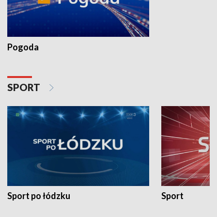
Pogoda
SPORT
Sport po łódzku
Sport