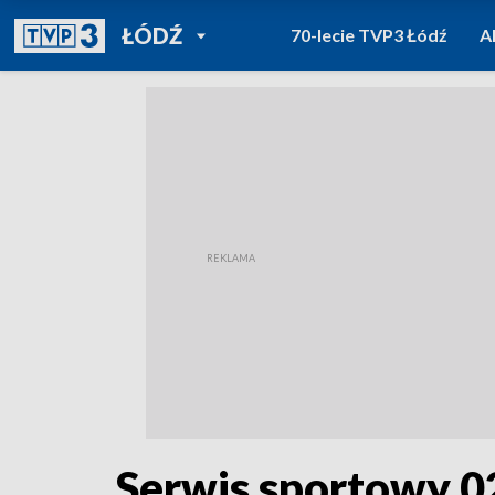
POWRÓT DO
ŁÓDŹ
70-lecie TVP3 Łódź
A
TVP REGIONY
Serwis sportowy 0