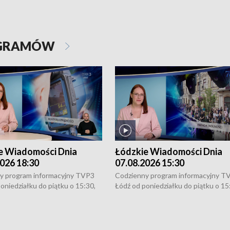
OGRAMÓW
e Wiadomości Dnia
Łódzkie Wiadomości Dnia
026 18:30
07.08.2026 15:30
y program informacyjny TVP3
Codzienny program informacyjny T
oniedziałku do piątku o 15:30,
Łódź od poniedziałku do piątku o 15
:30 i 21:30. W weekendy o
16:30, 18:30 i 21:30. W weekendy o
1:30.
18:30 i 21:30.