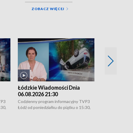
ZOBACZ WIĘCEJ
Łódzkie Wiadomości Dnia
Łódzkie Wia
06.08.2026 21:30
06.08.2026 1
VP3
Codzienny program informacyjny TVP3
Codzienny progr
:30,
Łódź od poniedziałku do piątku o 15:30,
Łódź od poniedzi
16:30, 18:30 i 21:30. W weekendy o
16:30, 18:30 i 2
18:30 i 21:30.
18:30 i 21:30.