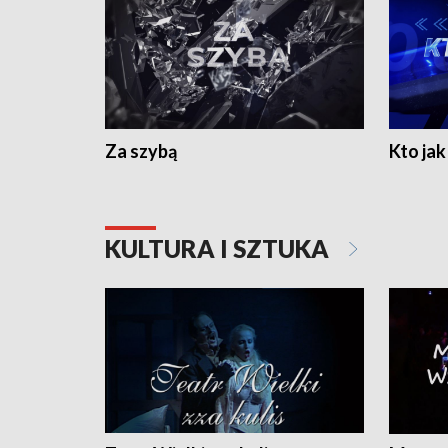
Za szybą
Kto jak 
KULTURA I SZTUKA