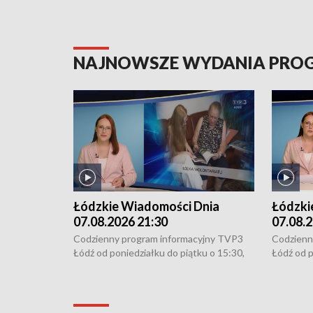
NAJNOWSZE WYDANIA PR
Łódzkie Wiadomości Dnia
Łódzki
07.08.2026 21:30
07.08.2
Codzienny program informacyjny TVP3
Codzienn
Łódź od poniedziałku do piątku o 15:30,
Łódź od p
16:30, 18:30 i 21:30. W weekendy o
16:30, 18
18:30 i 21:30.
18:30 i 2