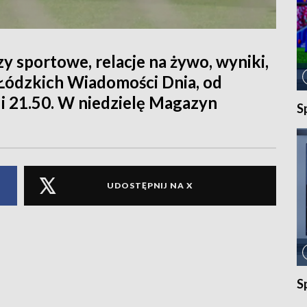
y sportowe, relacje na żywo, wyniki,
 Łódzkich Wiadomości Dnia, od
 i 21.50. W niedzielę Magazyn
S
UDOSTĘPNIJ NA X
S