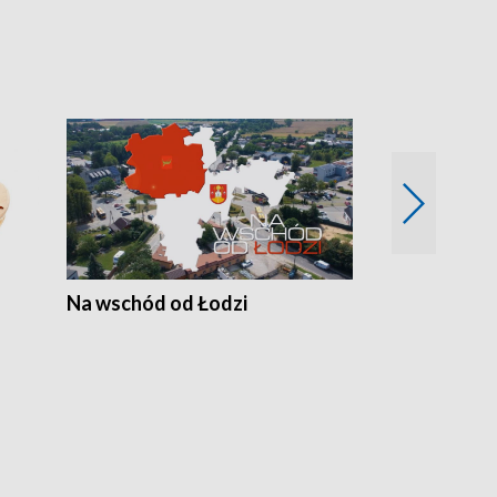
Na wschód od Łodzi
Zimowe szal
Polski