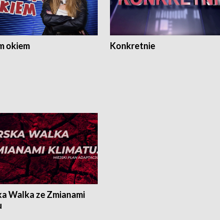
m okiem
Konkretnie
ka Walka ze Zmianami
u