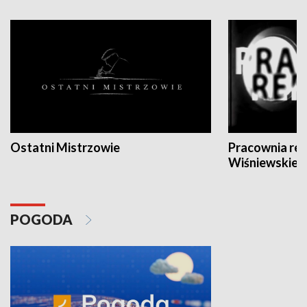
Ostatni Mistrzowie
Pracownia re
Wiśniewskieg
POGODA