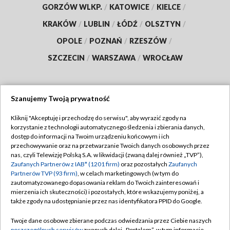
GORZÓW WLKP.
/
KATOWICE
/
KIELCE
/
KRAKÓW
/
LUBLIN
/
ŁÓDŹ
/
OLSZTYN
/
OPOLE
/
POZNAŃ
/
RZESZÓW
/
SZCZECIN
/
WARSZAWA
/
WROCŁAW
Szanujemy Twoją prywatność
Dołącz do nas:
Kliknij "Akceptuję i przechodzę do serwisu", aby wyrazić zgody na
korzystanie z technologii automatycznego śledzenia i zbierania danych,
TVP
dostęp do informacji na Twoim urządzeniu końcowym i ich
Abonament TVP
przechowywanie oraz na przetwarzanie Twoich danych osobowych przez
Regulamin TVP
nas, czyli Telewizję Polską S.A. w likwidacji (zwaną dalej również „TVP”),
Emisja w TVP
Zaufanych Partnerów z IAB* (1201 firm)
oraz pozostałych
Zaufanych
Polityka prywatności
Partnerów TVP (93 firm)
, w celach marketingowych (w tym do
Centrum informacji TVP
Moje zgody
zautomatyzowanego dopasowania reklam do Twoich zainteresowań i
mierzenia ich skuteczności) i pozostałych, które wskazujemy poniżej, a
Naziemna Telewizja Cyfrowa
Pomoc
także zgody na udostępnianie przez nas identyfikatora PPID do Google.
Sklep TVP
Biuro reklamy
Twoje dane osobowe zbierane podczas odwiedzania przez Ciebie naszych
Rada Programowa
poszczególnych serwisów
zwanych dalej „Portalem”, w tym informacje