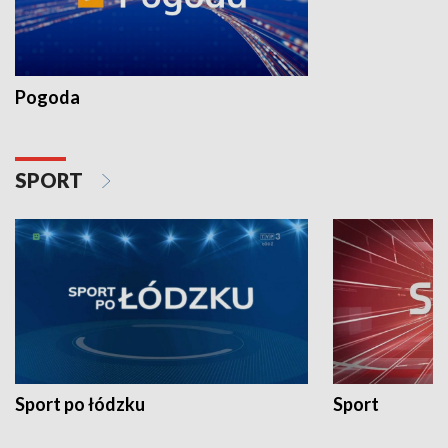
Pogoda
SPORT
Sport po łódzku
Sport