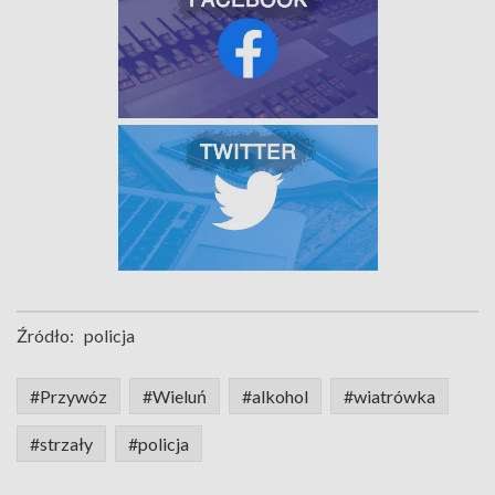
Źródło:
policja
#Przywóz
#Wieluń
#alkohol
#wiatrówka
#strzały
#policja