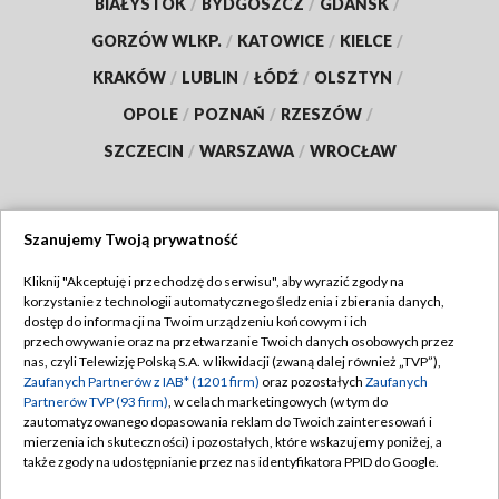
BIAŁYSTOK
/
BYDGOSZCZ
/
GDAŃSK
/
GORZÓW WLKP.
/
KATOWICE
/
KIELCE
/
KRAKÓW
/
LUBLIN
/
ŁÓDŹ
/
OLSZTYN
/
OPOLE
/
POZNAŃ
/
RZESZÓW
/
SZCZECIN
/
WARSZAWA
/
WROCŁAW
Szanujemy Twoją prywatność
Dołącz do nas:
Kliknij "Akceptuję i przechodzę do serwisu", aby wyrazić zgody na
korzystanie z technologii automatycznego śledzenia i zbierania danych,
TVP
dostęp do informacji na Twoim urządzeniu końcowym i ich
Abonament TVP
przechowywanie oraz na przetwarzanie Twoich danych osobowych przez
Regulamin TVP
nas, czyli Telewizję Polską S.A. w likwidacji (zwaną dalej również „TVP”),
Emisja w TVP
Zaufanych Partnerów z IAB* (1201 firm)
oraz pozostałych
Zaufanych
Polityka prywatności
Partnerów TVP (93 firm)
, w celach marketingowych (w tym do
Centrum informacji TVP
Moje zgody
zautomatyzowanego dopasowania reklam do Twoich zainteresowań i
mierzenia ich skuteczności) i pozostałych, które wskazujemy poniżej, a
Naziemna Telewizja Cyfrowa
Pomoc
także zgody na udostępnianie przez nas identyfikatora PPID do Google.
Sklep TVP
Biuro reklamy