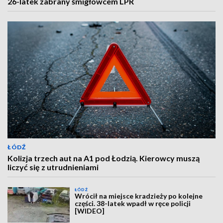
26-latek zabrany śmigłowcem LPR
ŁÓDŹ
Kolizja trzech aut na A1 pod Łodzią. Kierowcy muszą
liczyć się z utrudnieniami
ŁÓDŹ
Wrócił na miejsce kradzieży po kolejne
części. 38-latek wpadł w ręce policji
[WIDEO]