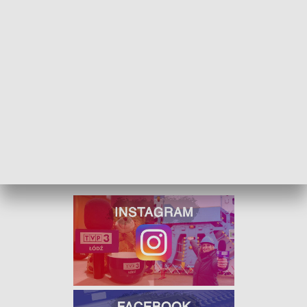
kawałek dalej, usłyszeli świst śrutowej kuli. Po odwróceniu
się w tym kierunku zobaczyli 53-latka trzymającego w
rękach wiatrówkę.
W momencie zatrzymania mężczyzna miał we krwi 0,6
promila alkoholu. Po wytrzeźwieniu usłyszał zarzut narażenia
na bezpośrednie niebezpieczeństwo utraty życia albo
ciężkiego uszczerbku na zdrowiu.
Na szczęście, żadnej z osób biorących udział w zdarzeniu nic
się nie stało.