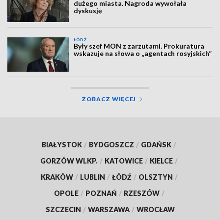
dużego miasta. Nagroda wywołała
dyskusję
ŁÓDŹ
Były szef MON z zarzutami. Prokuratura
wskazuje na słowa o „agentach rosyjskich”
ZOBACZ WIĘCEJ
BIAŁYSTOK
/
BYDGOSZCZ
/
GDAŃSK
/
GORZÓW WLKP.
/
KATOWICE
/
KIELCE
/
KRAKÓW
/
LUBLIN
/
ŁÓDŹ
/
OLSZTYN
/
OPOLE
/
POZNAŃ
/
RZESZÓW
/
SZCZECIN
/
WARSZAWA
/
WROCŁAW