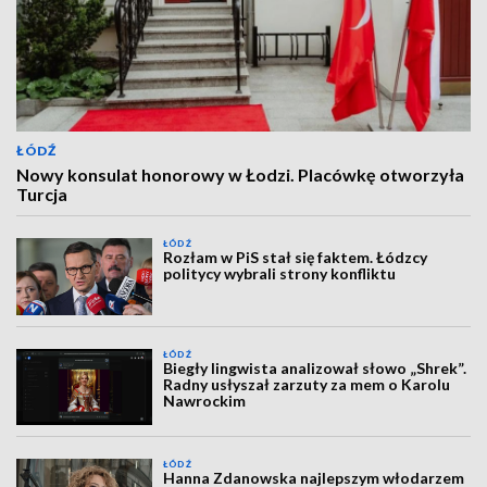
ŁÓDŹ
Nowy konsulat honorowy w Łodzi. Placówkę otworzyła
Turcja
ŁÓDŹ
Rozłam w PiS stał się faktem. Łódzcy
politycy wybrali strony konfliktu
ŁÓDŹ
Biegły lingwista analizował słowo „Shrek”.
Radny usłyszał zarzuty za mem o Karolu
Nawrockim
ŁÓDŹ
Hanna Zdanowska najlepszym włodarzem