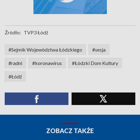
Źródło:
TVP3 Łódź
#Sejmik Województwa Łódzkiego
#sesja
#radni
#koronawirus
#Łódzki Dom Kultury
#Łódź
ZOBACZ TAKŻE