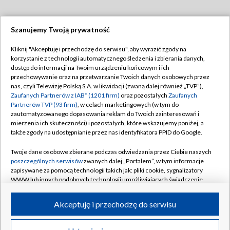
Szanujemy Twoją prywatność
Dołącz do nas:
Kliknij "Akceptuję i przechodzę do serwisu", aby wyrazić zgody na
korzystanie z technologii automatycznego śledzenia i zbierania danych,
TVP
dostęp do informacji na Twoim urządzeniu końcowym i ich
Abonament TVP
przechowywanie oraz na przetwarzanie Twoich danych osobowych przez
Regulamin TVP
nas, czyli Telewizję Polską S.A. w likwidacji (zwaną dalej również „TVP”),
Emisja w TVP
Zaufanych Partnerów z IAB* (1201 firm)
oraz pozostałych
Zaufanych
Polityka prywatności
Partnerów TVP (93 firm)
, w celach marketingowych (w tym do
Centrum informacji TVP
Moje zgody
zautomatyzowanego dopasowania reklam do Twoich zainteresowań i
mierzenia ich skuteczności) i pozostałych, które wskazujemy poniżej, a
Naziemna Telewizja Cyfrowa
Pomoc
także zgody na udostępnianie przez nas identyfikatora PPID do Google.
Sklep TVP
Biuro reklamy
Twoje dane osobowe zbierane podczas odwiedzania przez Ciebie naszych
Rada Programowa
poszczególnych serwisów
zwanych dalej „Portalem”, w tym informacje
Kontakt
zapisywane za pomocą technologii takich jak: pliki cookie, sygnalizatory
System NOS
WWW lub innych podobnych technologii umożliwiających świadczenie
dopasowanych i bezpiecznych usług, personalizację treści oraz reklam,
Informacje o nadawcy
Kanały
udostępnianie funkcji mediów społecznościowych oraz analizowanie
Akceptuję i przechodzę do serwisu
ruchu w Internecie.
Program dla prasy
©2026 Telewizja Polska S.A. w likwidacji
Biuro Reklamy
Twoje dane osobowe zbierane podczas odwiedzania przez Ciebie