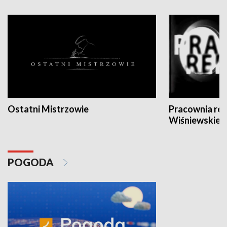
Ostatni Mistrzowie
Pracownia re
Wiśniewskieg
POGODA