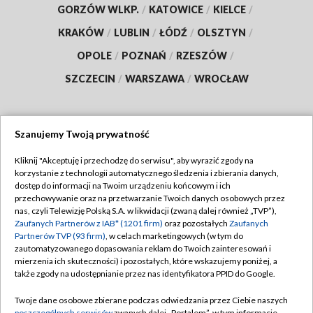
GORZÓW WLKP.
/
KATOWICE
/
KIELCE
/
KRAKÓW
/
LUBLIN
/
ŁÓDŹ
/
OLSZTYN
/
OPOLE
/
POZNAŃ
/
RZESZÓW
/
SZCZECIN
/
WARSZAWA
/
WROCŁAW
Szanujemy Twoją prywatność
Dołącz do nas:
Kliknij "Akceptuję i przechodzę do serwisu", aby wyrazić zgody na
korzystanie z technologii automatycznego śledzenia i zbierania danych,
TVP
dostęp do informacji na Twoim urządzeniu końcowym i ich
Abonament TVP
przechowywanie oraz na przetwarzanie Twoich danych osobowych przez
Regulamin TVP
nas, czyli Telewizję Polską S.A. w likwidacji (zwaną dalej również „TVP”),
Emisja w TVP
Zaufanych Partnerów z IAB* (1201 firm)
oraz pozostałych
Zaufanych
Polityka prywatności
Partnerów TVP (93 firm)
, w celach marketingowych (w tym do
Centrum informacji TVP
Moje zgody
zautomatyzowanego dopasowania reklam do Twoich zainteresowań i
mierzenia ich skuteczności) i pozostałych, które wskazujemy poniżej, a
Naziemna Telewizja Cyfrowa
Pomoc
także zgody na udostępnianie przez nas identyfikatora PPID do Google.
Sklep TVP
Biuro reklamy
Twoje dane osobowe zbierane podczas odwiedzania przez Ciebie naszych
Rada Programowa
poszczególnych serwisów
zwanych dalej „Portalem”, w tym informacje