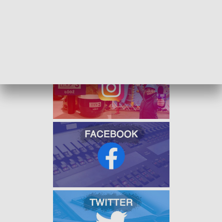
Śmierć na miejscu poniósł pasażer busa, a kolejne trzy osoby
z obu pojazdów trafiły do szpitala.