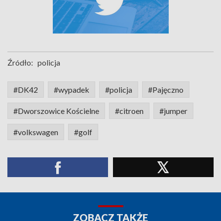
Źródło:
policja
#DK42
#wypadek
#policja
#Pajęczno
#Dworszowice Kościelne
#citroen
#jumper
#volkswagen
#golf
ZOBACZ TAKŻE