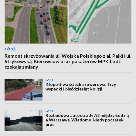
ŁÓDŹ
Remont skrzyżowania ul. Wojska Polskiego z al. Palki i ul.
Strykowską. Kierowców oraz pasażerów MPK Łódź
czekają zmiany
ŁÓDŹ
Kłopotliwa ścieżka rowerowa. Trzy
wypadki i pięćdziesiąt kolizji
ŁÓDŹ
Rozbudowa autostrady A2 między Łodzią
a Warszawą. Wiadomo, kiedy początek
prac