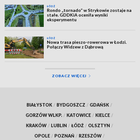
ŁÓDŹ
Rondo „tornado” w Strykowie zostaje na
stałe. GDDKiA oceniła wyniki
eksperymentu
ŁÓDŹ
Nowa trasa pieszo-rowerowa w Łodzi.
Połączy Widzew z Dąbrową
ZOBACZ WIĘCEJ
BIAŁYSTOK
/
BYDGOSZCZ
/
GDAŃSK
/
GORZÓW WLKP.
/
KATOWICE
/
KIELCE
/
KRAKÓW
/
LUBLIN
/
ŁÓDŹ
/
OLSZTYN
/
OPOLE
/
POZNAŃ
/
RZESZÓW
/