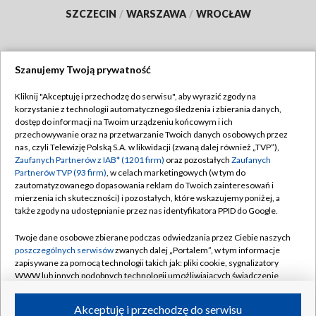
SZCZECIN
/
WARSZAWA
/
WROCŁAW
Szanujemy Twoją prywatność
Dołącz do nas:
Kliknij "Akceptuję i przechodzę do serwisu", aby wyrazić zgody na
korzystanie z technologii automatycznego śledzenia i zbierania danych,
TVP
dostęp do informacji na Twoim urządzeniu końcowym i ich
Abonament TVP
przechowywanie oraz na przetwarzanie Twoich danych osobowych przez
Regulamin TVP
nas, czyli Telewizję Polską S.A. w likwidacji (zwaną dalej również „TVP”),
Emisja w TVP
Zaufanych Partnerów z IAB* (1201 firm)
oraz pozostałych
Zaufanych
Polityka prywatności
Partnerów TVP (93 firm)
, w celach marketingowych (w tym do
Centrum informacji TVP
Moje zgody
zautomatyzowanego dopasowania reklam do Twoich zainteresowań i
mierzenia ich skuteczności) i pozostałych, które wskazujemy poniżej, a
Naziemna Telewizja Cyfrowa
Pomoc
także zgody na udostępnianie przez nas identyfikatora PPID do Google.
Sklep TVP
Biuro reklamy
Twoje dane osobowe zbierane podczas odwiedzania przez Ciebie naszych
Rada Programowa
poszczególnych serwisów
zwanych dalej „Portalem”, w tym informacje
Kontakt
zapisywane za pomocą technologii takich jak: pliki cookie, sygnalizatory
System NOS
WWW lub innych podobnych technologii umożliwiających świadczenie
dopasowanych i bezpiecznych usług, personalizację treści oraz reklam,
Informacje o nadawcy
Kanały
udostępnianie funkcji mediów społecznościowych oraz analizowanie
Akceptuję i przechodzę do serwisu
ruchu w Internecie.
Program dla prasy