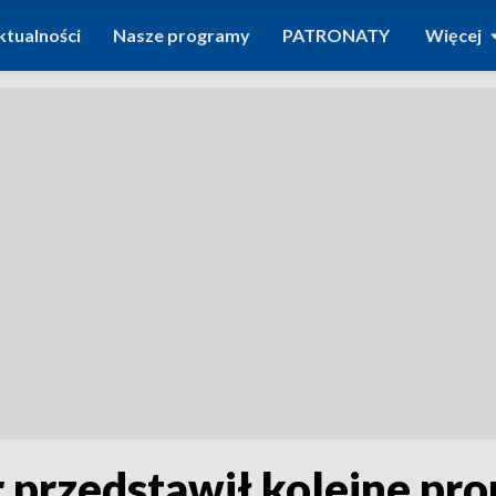
ktualności
Nasze programy
PATRONATY
Więcej
r przedstawił kolejne p