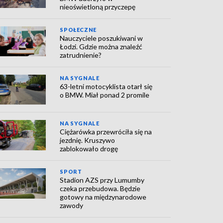
nieoświetloną przyczepę
SPOŁECZNE
Nauczyciele poszukiwani w
Łodzi. Gdzie można znaleźć
zatrudnienie?
NA SYGNALE
63-letni motocyklista otarł się
o BMW. Miał ponad 2 promile
NA SYGNALE
Ciężarówka przewróciła się na
jezdnię. Kruszywo
zablokowało drogę
SPORT
Stadion AZS przy Lumumby
czeka przebudowa. Będzie
gotowy na międzynarodowe
zawody