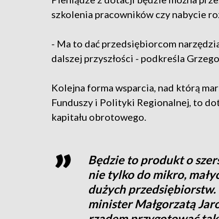
szkolenia pracowników czy nabycie ro
- Ma to dać przedsiębiorcom narzędzia
dalszej przyszłości - podkreśla Grzego
Kolejna forma wsparcia, nad którą ma
Funduszy i Polityki Regionalnej, to d
kapitału obrotowego.
Będzie to produkt o sze
nie tylko do mikro, małyc
dużych przedsiębiorstw. 
minister Małgorzatą Jar
rządem przygotować tak, 