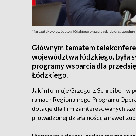
Marszałek województwa łódzkiego oraz przedsiębiorcy zgodnie us
Głównym tematem telekonferenc
województwa łódzkiego, była sy
programy wsparcia dla przeds
Łódzkiego.
Jak informuje Grzegorz Schreiber, w p
ramach Regionalnego Programu Opera
dotacje dla firm zainteresowanych s
prowadzonej działalności, a nawet zup
Pieniądze z dotacji będzie można prze