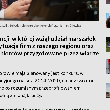
talili, że będą kolejne telekonferencje/fot. Adam Staśkiewicz
ji, w której wziął udział marszałek
tuacja firm z naszego regionu oraz
iębiorców przygotowane przez władze
ołowie maja planowany jest konkurs, w
cyjnego na lata 2014-2020, na bezzwrotne
zeroko rozumianym przeprofilowaniem
ełną zmianą branży.
znaczyć m.in. na zakup maszyn i urządzeń,