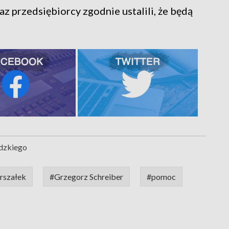
 przedsiębiorcy zgodnie ustalili, że będą
dzkiego
rszałek
#Grzegorz Schreiber
#pomoc