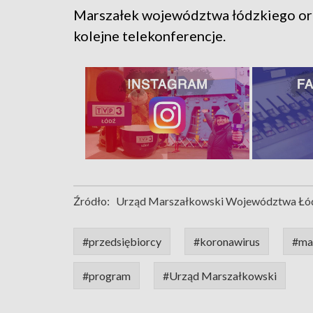
Marszałek województwa łódzkiego oraz
kolejne telekonferencje.
Źródło:
Urząd Marszałkowski Województwa Łó
#przedsiębiorcy
#koronawirus
#ma
#program
#Urząd Marszałkowski