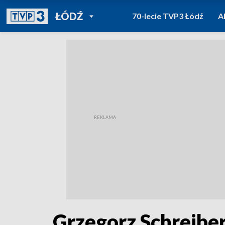
POWRÓT DO
ŁÓDŹ
70-lecie TVP3 Łódź
A
TVP REGIONY
Grzegorz Schreibe