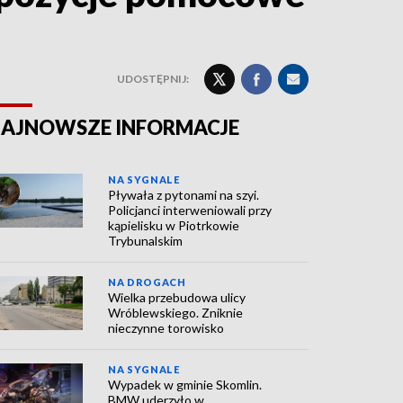
UDOSTĘPNIJ:
AJNOWSZE INFORMACJE
NA SYGNALE
Pływała z pytonami na szyi.
Policjanci interweniowali przy
kąpielisku w Piotrkowie
Trybunalskim
NA DROGACH
Wielka przebudowa ulicy
Wróblewskiego. Zniknie
nieczynne torowisko
NA SYGNALE
Wypadek w gminie Skomlin.
BMW uderzyło w