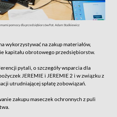
amami pomocy dla przedsiębiorców/fot. Adam Staśkiewicz
na wykorzystywać na zakup materiałów,
ie kapitału obrotowego przedsiębiorstw.
rencji pytali, o szczegóły wsparcia dla
z pożyczek JEREMIE i JEREMIE 2 i w związku z
acji utrudniającej spłatę zobowiązań.
owanie zakupu maseczek ochronnych z puli
twa.