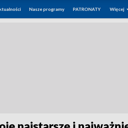
ktualności
Nasze programy
PATRONATY
Więcej
je najstarsze i najważni