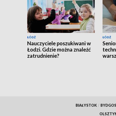
ŁÓDŹ
ŁÓDŹ
Nauczyciele poszukiwani w
Senior
Łodzi. Gdzie można znaleźć
techn
zatrudnienie?
wars
BIAŁYSTOK
/
BYDGO
OLSZTY