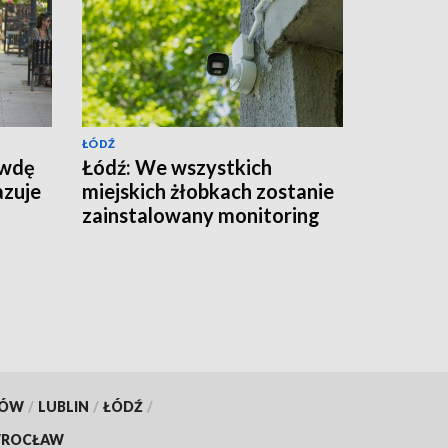
ŁÓDŹ
awdę
Łódź: We wszystkich
azuje
miejskich żłobkach zostanie
zainstalowany monitoring
KÓW
/
LUBLIN
/
ŁÓDŹ
/
ROCŁAW