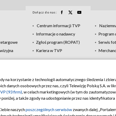
Dołącz do nas:
Centrum informacji TVP
Naziemna
Informacje o nadawcy
Program d
zetargowe
Zgłoś program (ROPAT)
Serwis fo
wizyjna
Kariera w TVP
Merchandi
Polityka prywatności
Moje zgody
Pomoc
Biuro re
ody na korzystanie z technologii automatycznego śledzenia i zbie
 danych osobowych przez nas, czyli Telewizję Polską S.A. w likw
VP (93 firm)
, w celach marketingowych (w tym do zautomatyzow
 poniżej, a także zgody na udostępnianie przez nas identyfikator
Ciebie naszych
poszczególnych serwisów
zwanych dalej „Portalem
obnych technologii umożliwiających świadczenie dopasowanych i be