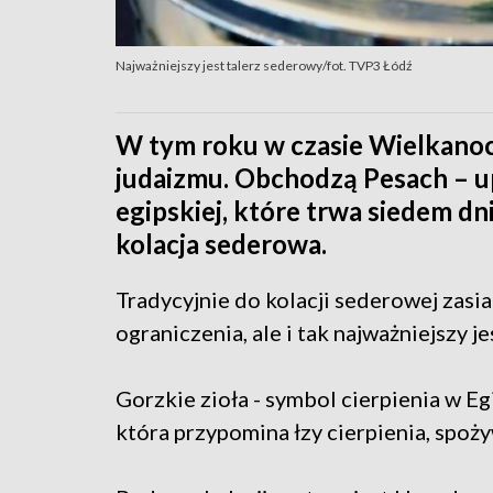
Najważniejszy jest talerz sederowy/fot. TVP3 Łódź
W tym roku w czasie Wielkano
judaizmu. Obchodzą Pesach – up
egipskiej, które trwa siedem d
kolacja sederowa.
Tradycyjnie do kolacji sederowej zasi
ograniczenia, ale i tak najważniejszy j
Gorzkie zioła - symbol cierpienia w E
która przypomina łzy cierpienia, spoż