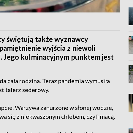
cy świętują także wyznawcy
amiętnienie wyjścia z niewoli
ni. Jego kulminacyjnym punktem jest
ada cała rodzina. Teraz pandemia wymusiła
est talerz sederowy.
gipcie. Warzywa zanurzone w słonej wodzie,
ywa się z niekwaszonym chlebem, czyli macą.