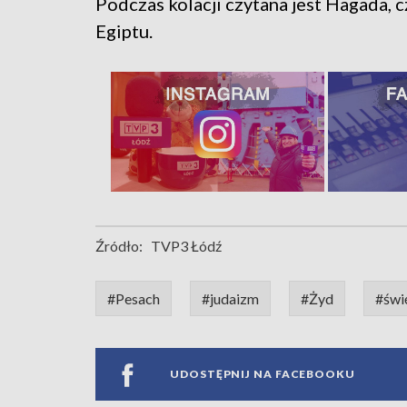
Podczas kolacji czytana jest Hagada, c
Egiptu.
Źródło:
TVP3 Łódź
#Pesach
#judaizm
#Żyd
#świ
UDOSTĘPNIJ NA FACEBOOKU