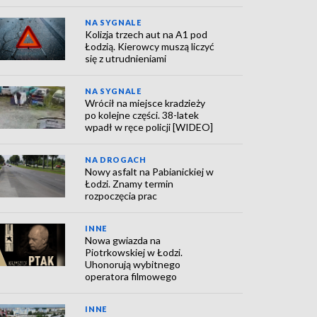
NA SYGNALE
Kolizja trzech aut na A1 pod
Łodzią. Kierowcy muszą liczyć
się z utrudnieniami
NA SYGNALE
Wrócił na miejsce kradzieży
po kolejne części. 38-latek
wpadł w ręce policji [WIDEO]
NA DROGACH
Nowy asfalt na Pabianickiej w
Łodzi. Znamy termin
rozpoczęcia prac
INNE
Nowa gwiazda na
Piotrkowskiej w Łodzi.
Uhonorują wybitnego
operatora filmowego
INNE