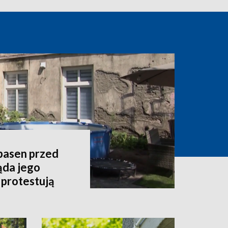
 basen przed
ąda jego
 protestują