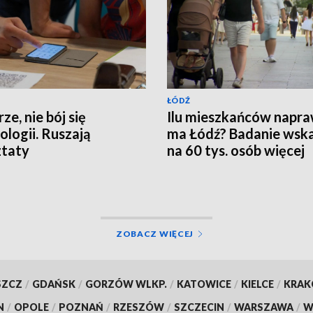
ŁÓDŹ
ze, nie bój się
Ilu mieszkańców napr
ologii. Ruszają
ma Łódź? Badanie wsk
ztaty
na 60 tys. osób więcej
ZOBACZ WIĘCEJ
SZCZ
/
GDAŃSK
/
GORZÓW WLKP.
/
KATOWICE
/
KIELCE
/
KRA
N
/
OPOLE
/
POZNAŃ
/
RZESZÓW
/
SZCZECIN
/
WARSZAWA
/
W