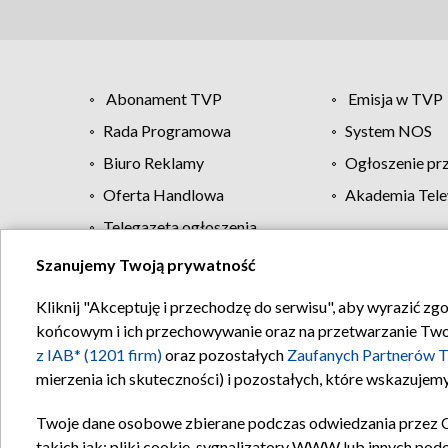
Abonament TVP
Emisja w TVP
Rada Programowa
System NOS
Biuro Reklamy
Ogłoszenie pr
Oferta Handlowa
Akademia Tele
Telegazeta ogłoszenia
Szanujemy Twoją prywatność
Regulamin TVP
Kliknij "Akceptuję i przechodzę do serwisu", aby wyrazić zg
końcowym i ich przechowywanie oraz na przetwarzanie Twoich
z IAB* (1201 firm)
oraz pozostałych
Zaufanych Partnerów T
mierzenia ich skuteczności) i pozostałych, które wskazujemy
Twoje dane osobowe zbierane podczas odwiedzania przez 
takich jak: pliki cookie, sygnalizatory WWW lub innych pod