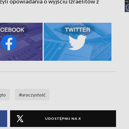
zyli opowiadania o wyjściu Izraelitów z
ęto
#uroczystość
UDOSTĘPNIJ NA X