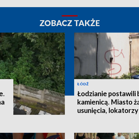
ZOBACZ TAKŻE
ŁÓDŹ
e.
Łodzianie postawili
na
kamienicą. Miasto ż
usunięcia, lokatorzy