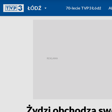
POWRÓT DO
ŁÓDŹ
70-lecie TVP3 Łódź
A
TVP REGIONY
Żydzi obchodzą swo