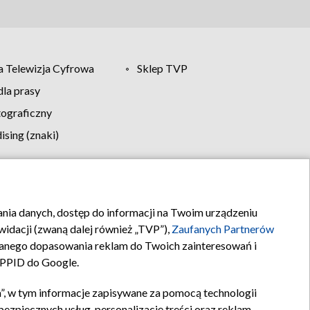
 Telewizja Cyfrowa
Sklep TVP
la prasy
tograficzny
sing (znaki)
klamy
Kontakt
rania danych, dostęp do informacji na Twoim urządzeniu
idacji (zwaną dalej również „TVP”),
Zaufanych Partnerów
anego dopasowania reklam do Twoich zainteresowań i
a PPID do Google.
”, w tym informacje zapisywane za pomocą technologii
zpiecznych usług, personalizację treści oraz reklam,