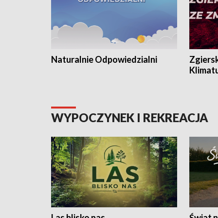
Naturalnie Odpowiedzialni
Zgiers
Klimat
WYPOCZYNEK I REKREACJA
Las blisko nas
Świat n