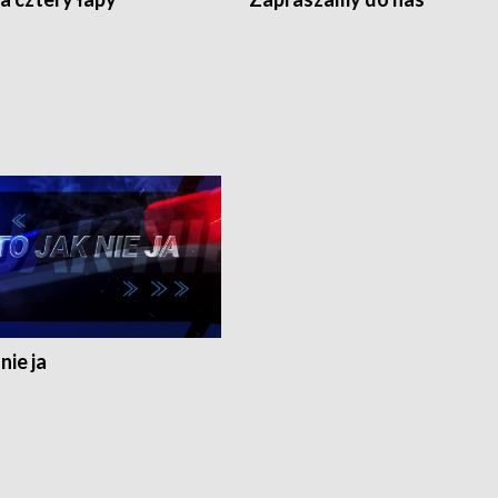
nie ja