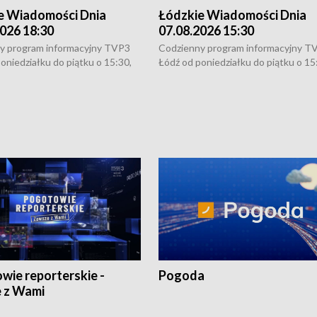
e Wiadomości Dnia
Łódzkie Wiadomości Dnia
026 18:30
07.08.2026 15:30
y program informacyjny TVP3
Codzienny program informacyjny T
oniedziałku do piątku o 15:30,
Łódź od poniedziałku do piątku o 15
:30 i 21:30. W weekendy o
16:30, 18:30 i 21:30. W weekendy o
1:30.
18:30 i 21:30.
wie reporterskie -
Pogoda
 z Wami