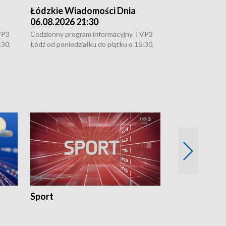
Łódzkie Wiadomości Dnia
Łódzkie Wia
06.08.2026 21:30
06.08.2026 1
VP3
Codzienny program informacyjny TVP3
Codzienny progr
:30,
Łódź od poniedziałku do piątku o 15:30,
Łódź od poniedzi
16:30, 18:30 i 21:30. W weekendy o
16:30, 18:30 i 2
18:30 i 21:30.
18:30 i 21:30.
Sport
Rozmowa Dn