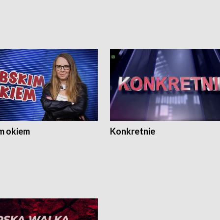
m okiem
Konkretnie