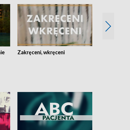
nie
Zakręceni, wkręceni
Skarby Łodzi