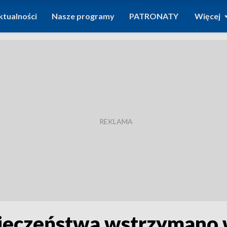
ktualności
Nasze programy
PATRONATY
Więcej
ieczeństwa wstrzymano 