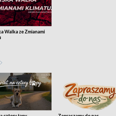
ka Walka ze Zmianami
u
a cztery łapy
Zapraszamy do nas