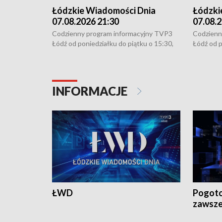
Łódzkie Wiadomości Dnia
Łódzki
07.08.2026 21:30
07.08.2
Codzienny program informacyjny TVP3
Codzienn
Łódź od poniedziałku do piątku o 15:30,
Łódź od p
16:30, 18:30 i 21:30. W weekendy o
16:30, 18
18:30 i 21:30.
18:30 i 2
INFORMACJE
ŁWD
Pogoto
zawsze