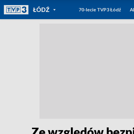
POWRÓT DO
ŁÓDŹ
70-lecie TVP3 Łódź
A
TVP REGIONY
Ze względów bezp