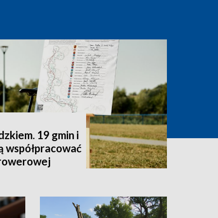
zkiem. 19 gmin i
dą współpracować
 rowerowej