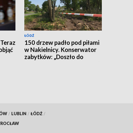
ŁÓDŹ
 Teraz
150 drzew padło pod piłami
objąć
w Nakielnicy. Konserwator
zabytków: „Doszło do
całkowitej destrukcji parku”
KÓW
/
LUBLIN
/
ŁÓDŹ
/
ROCŁAW