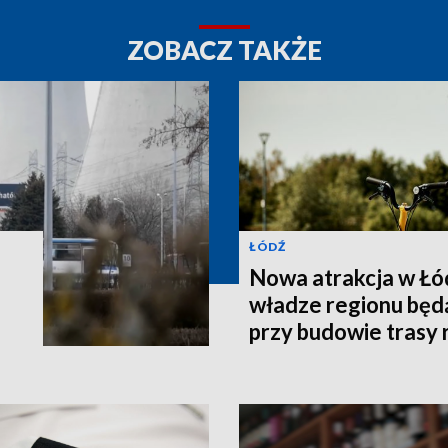
ZOBACZ TAKŻE
ŁÓDŹ
Nowa atrakcja w Łód
władze regionu bę
przy budowie trasy