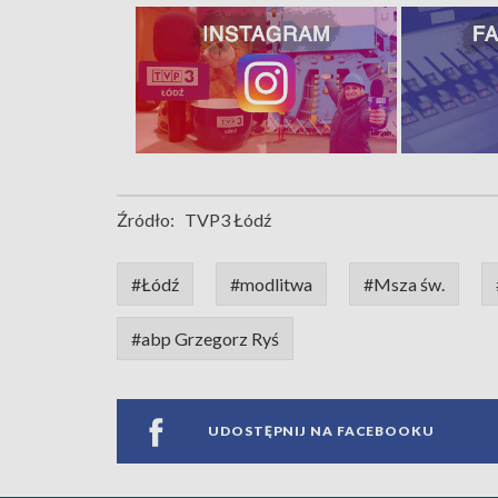
Źródło:
TVP3 Łódź
#Łódź
#modlitwa
#Msza św.
#abp Grzegorz Ryś
UDOSTĘPNIJ NA FACEBOOKU