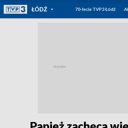
POWRÓT DO
ŁÓDŹ
70-lecie TVP3 Łódź
A
TVP REGIONY
Papież zachęca wi