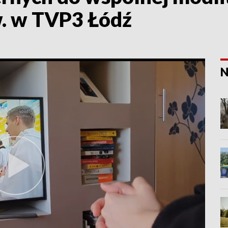
w. w TVP3 Łódź
N