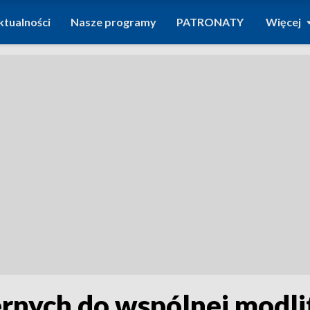
ktualności
Nasze programy
PATRONATY
Więcej
ernych do wspólnej modl