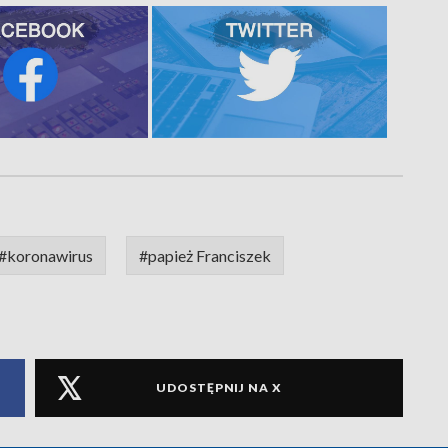
#koronawirus
#papież Franciszek
UDOSTĘPNIJ NA X