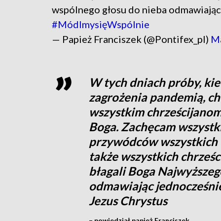
wspólnego głosu do nieba odmawiając 
#MódlmysięWspólnie
— Papież Franciszek (@Pontifex_pl)
Ma
W tych dniach próby, ki
zagrożenia pandemią, c
wszystkim chrześcijanom
Boga. Zachęcam wszystki
przywódców wszystkich w
także wszystkich chrześ
błagali Boga Najwyższe
odmawiając jednocześnie
Jezus Chrystus
– powiedział papież Franciszek