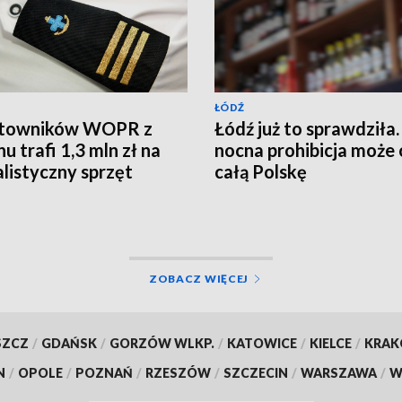
ŁÓDŹ
atowników WOPR z
Łódź już to sprawdziła.
u trafi 1,3 mln zł na
nocna prohibicja może 
alistyczny sprzęt
całą Polskę
ZOBACZ WIĘCEJ
SZCZ
/
GDAŃSK
/
GORZÓW WLKP.
/
KATOWICE
/
KIELCE
/
KRA
N
/
OPOLE
/
POZNAŃ
/
RZESZÓW
/
SZCZECIN
/
WARSZAWA
/
W