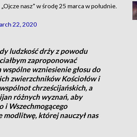
„Ojcze nasz” w środę 25 marca w południe.
rch 22, 2020
edy ludzkość drży z powodu
hciałbym zaproponować
 wspólne wzniesienie głosu do
ch zwierzchników Kościołów i
spólnot chrześcijańskich, a
cijan różnych wyznań, aby
go i Wszechmogącego
 modlitwę, której nauczył nas