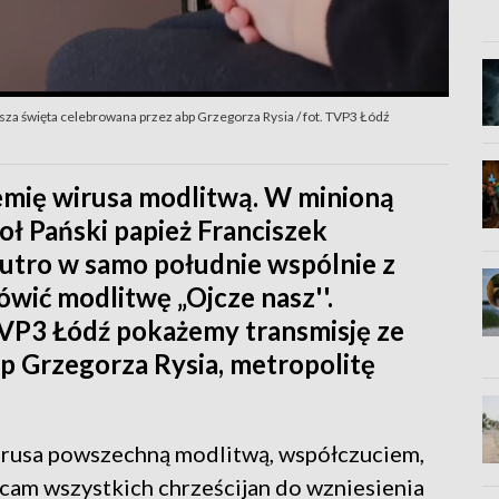
za święta celebrowana przez abp Grzegorza Rysia / fot. TVP3 Łódź
mię wirusa modlitwą. W minioną
oł Pański papież Franciszek
 jutro w samo południe wspólnie z
wić modlitwę „Ojcze nasz''.
TVP3 Łódź pokażemy transmisję ze
p Grzegorza Rysia, metropolitę
rusa powszechną modlitwą, współczuciem,
ęcam wszystkich chrześcijan do wzniesienia