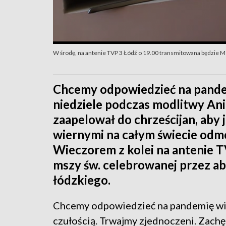
W środę, na antenie TVP 3 Łódź o 19.00 transmitowana będzie Ms
Chcemy odpowiedzieć na pande
niedziele podczas modlitwy Ani
zaapelował do chrześcijan, aby
wiernymi na całym świecie odmó
Wieczorem z kolei na antenie 
mszy św. celebrowanej przez ab
łódzkiego.
Chcemy odpowiedzieć na pandemię wi
czułością. Trwajmy zjednoczeni. Zach