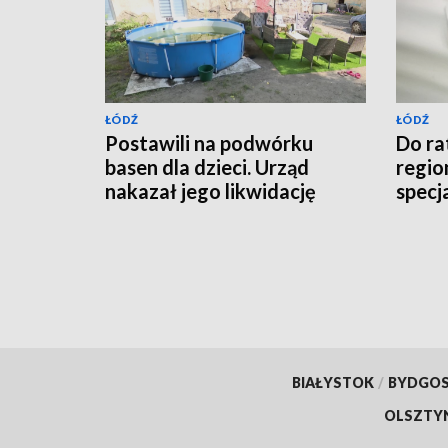
ŁÓDŹ
ŁÓDŹ
Postawili na podwórku
Do r
basen dla dzieci. Urząd
region
nakazał jego likwidację
specj
BIAŁYSTOK
/
BYDGO
OLSZTY