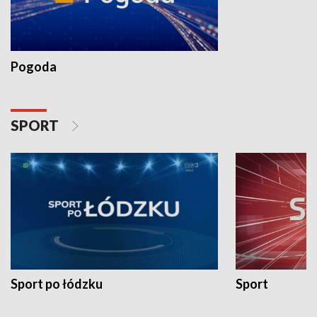
Pogoda
SPORT
Sport po łódzku
Sport