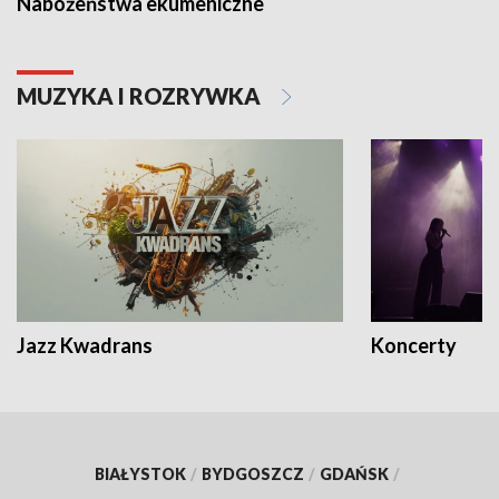
Nabożeństwa ekumeniczne
MUZYKA I ROZRYWKA
Jazz Kwadrans
Koncerty
BIAŁYSTOK
/
BYDGOSZCZ
/
GDAŃSK
/