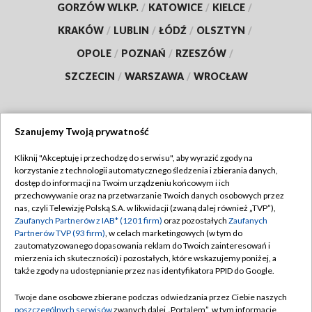
GORZÓW WLKP.
/
KATOWICE
/
KIELCE
/
KRAKÓW
/
LUBLIN
/
ŁÓDŹ
/
OLSZTYN
/
OPOLE
/
POZNAŃ
/
RZESZÓW
/
SZCZECIN
/
WARSZAWA
/
WROCŁAW
Szanujemy Twoją prywatność
Dołącz do nas:
Kliknij "Akceptuję i przechodzę do serwisu", aby wyrazić zgody na
korzystanie z technologii automatycznego śledzenia i zbierania danych,
TVP
dostęp do informacji na Twoim urządzeniu końcowym i ich
Abonament TVP
przechowywanie oraz na przetwarzanie Twoich danych osobowych przez
Regulamin TVP
nas, czyli Telewizję Polską S.A. w likwidacji (zwaną dalej również „TVP”),
Emisja w TVP
Zaufanych Partnerów z IAB* (1201 firm)
oraz pozostałych
Zaufanych
Polityka prywatności
Partnerów TVP (93 firm)
, w celach marketingowych (w tym do
Centrum informacji TVP
Moje zgody
zautomatyzowanego dopasowania reklam do Twoich zainteresowań i
mierzenia ich skuteczności) i pozostałych, które wskazujemy poniżej, a
Naziemna Telewizja Cyfrowa
Pomoc
także zgody na udostępnianie przez nas identyfikatora PPID do Google.
Sklep TVP
Biuro reklamy
Twoje dane osobowe zbierane podczas odwiedzania przez Ciebie naszych
Rada Programowa
poszczególnych serwisów
zwanych dalej „Portalem”, w tym informacje
Kontakt