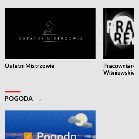
Ostatni Mistrzowie
Pracownia re
Wiśniewskieg
POGODA