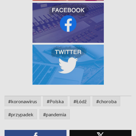
#koronawirus
#Polska
#Łódź
#choroba
#przypadek
#pandemia