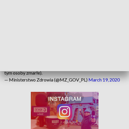
potwierdzono 48 przypadków zarażenia chorobą COVID-
19. Pod nadzorem epidemiologicznym w regionie jest
obecnie 2908 osób, objętych kwarantanną - 2538. W
szpitalach przebywa natomiast 39 pacjentów.
Potwierdzone przypadki dotyczą: 13 osób z woj.
dolnośląskiego, 3 osób z woj. kujawsko-pomorskiego, 2
osób z woj. podkarpackiego i po 1 osobie z woj. lubuskiego i
warmińsko-mazurskiego. Liczba osób zakażonych
koronawirusem: 325/5 (wszystkie pozytywne przypadki/w
tym osoby zmarłe).
— Ministerstwo Zdrowia (@MZ_GOV_PL)
March 19, 2020