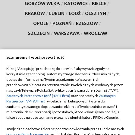
GORZÓW WLKP.
/
KATOWICE
/
KIELCE
/
KRAKÓW
/
LUBLIN
/
ŁÓDŹ
/
OLSZTYN
/
OPOLE
/
POZNAŃ
/
RZESZÓW
/
SZCZECIN
/
WARSZAWA
/
WROCŁAW
Szanujemy Twoją prywatność
Dołącz do nas:
Kliknij "Akceptuję i przechodzę do serwisu", aby wyrazić zgody na
korzystanie z technologii automatycznego śledzenia i zbierania danych,
TVP
dostęp do informacji na Twoim urządzeniu końcowym i ich
Abonament TVP
przechowywanie oraz na przetwarzanie Twoich danych osobowych przez
Regulamin TVP
nas, czyli Telewizję Polską S.A. w likwidacji (zwaną dalej również „TVP”),
Emisja w TVP
Zaufanych Partnerów z IAB* (1201 firm)
oraz pozostałych
Zaufanych
Polityka prywatności
Partnerów TVP (93 firm)
, w celach marketingowych (w tym do
Centrum informacji TVP
Moje zgody
zautomatyzowanego dopasowania reklam do Twoich zainteresowań i
mierzenia ich skuteczności) i pozostałych, które wskazujemy poniżej, a
Naziemna Telewizja Cyfrowa
Pomoc
także zgody na udostępnianie przez nas identyfikatora PPID do Google.
Sklep TVP
Biuro reklamy
Twoje dane osobowe zbierane podczas odwiedzania przez Ciebie naszych
Rada Programowa
poszczególnych serwisów
zwanych dalej „Portalem”, w tym informacje
Kontakt