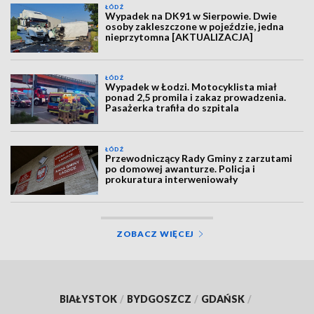
ŁÓDŹ
Wypadek na DK91 w Sierpowie. Dwie
osoby zakleszczone w pojeździe, jedna
nieprzytomna [AKTUALIZACJA]
ŁÓDŹ
Wypadek w Łodzi. Motocyklista miał
ponad 2,5 promila i zakaz prowadzenia.
Pasażerka trafiła do szpitala
ŁÓDŹ
Przewodniczący Rady Gminy z zarzutami
po domowej awanturze. Policja i
prokuratura interweniowały
ZOBACZ WIĘCEJ
BIAŁYSTOK
/
BYDGOSZCZ
/
GDAŃSK
/