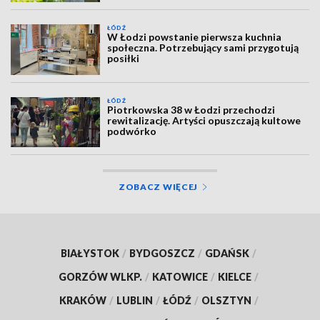
ŁÓDŹ
W Łodzi powstanie pierwsza kuchnia
społeczna. Potrzebujący sami przygotują
posiłki
ŁÓDŹ
Piotrkowska 38 w Łodzi przechodzi
rewitalizację. Artyści opuszczają kultowe
podwórko
ZOBACZ WIĘCEJ
BIAŁYSTOK
/
BYDGOSZCZ
/
GDAŃSK
/
GORZÓW WLKP.
/
KATOWICE
/
KIELCE
/
KRAKÓW
/
LUBLIN
/
ŁÓDŹ
/
OLSZTYN
/