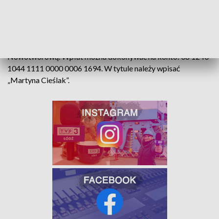
Nauczyciel na Saharę leci już pod koniec marca.
Leczenie Martynki można wesprzeć za pośrednictwem
zbiórki Fundacji Pomocy Dzieciom z Chorobą
Nowotworową. Wpłat można dokonywać na konto: 08 1240
1044 1111 0000 0006 1694. W tytule należy wpisać
„Martyna Cieślak”.