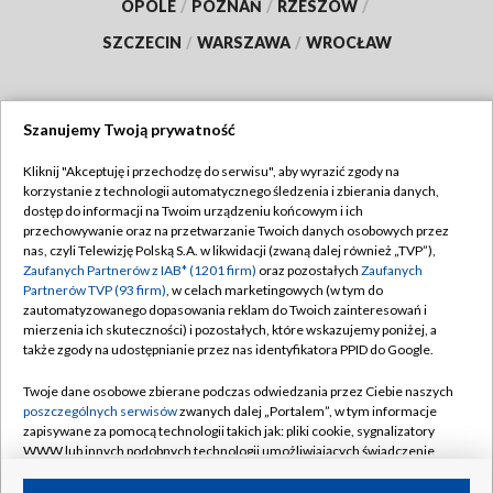
OPOLE
/
POZNAŃ
/
RZESZÓW
/
SZCZECIN
/
WARSZAWA
/
WROCŁAW
Szanujemy Twoją prywatność
Dołącz do nas:
Kliknij "Akceptuję i przechodzę do serwisu", aby wyrazić zgody na
korzystanie z technologii automatycznego śledzenia i zbierania danych,
TVP
dostęp do informacji na Twoim urządzeniu końcowym i ich
Abonament TVP
przechowywanie oraz na przetwarzanie Twoich danych osobowych przez
Regulamin TVP
nas, czyli Telewizję Polską S.A. w likwidacji (zwaną dalej również „TVP”),
Emisja w TVP
Zaufanych Partnerów z IAB* (1201 firm)
oraz pozostałych
Zaufanych
Polityka prywatności
Partnerów TVP (93 firm)
, w celach marketingowych (w tym do
Centrum informacji TVP
Moje zgody
zautomatyzowanego dopasowania reklam do Twoich zainteresowań i
mierzenia ich skuteczności) i pozostałych, które wskazujemy poniżej, a
Naziemna Telewizja Cyfrowa
Pomoc
także zgody na udostępnianie przez nas identyfikatora PPID do Google.
Sklep TVP
Biuro reklamy
Twoje dane osobowe zbierane podczas odwiedzania przez Ciebie naszych
Rada Programowa
poszczególnych serwisów
zwanych dalej „Portalem”, w tym informacje
Kontakt
zapisywane za pomocą technologii takich jak: pliki cookie, sygnalizatory
System NOS
WWW lub innych podobnych technologii umożliwiających świadczenie
dopasowanych i bezpiecznych usług, personalizację treści oraz reklam,
Informacje o nadawcy
Kanały
udostępnianie funkcji mediów społecznościowych oraz analizowanie