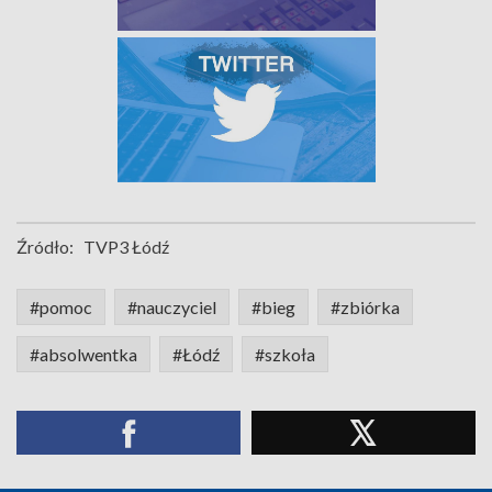
Źródło:
TVP3 Łódź
#pomoc
#nauczyciel
#bieg
#zbiórka
#absolwentka
#Łódź
#szkoła