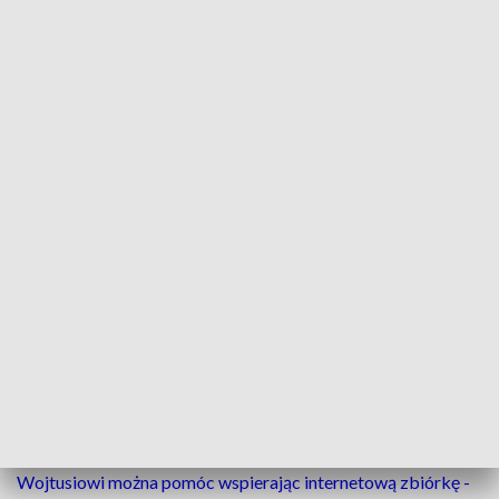
Budzimy się rano, zaczynamy od koflatora,
czyli wymuszania kaszlu, potem się
odsysamy, karmimy, zmieniamy opatrunki
Izabela Howis, mama Wojtusia
W Polsce choroba leczona jest dokanałowo przez punkcję
do rdzenia kręgowego. Zabiegi muszą być powtarzane przez
całe życie. Od niedawna nadzieją na szybki powrót do
zdrowia dla chorych na SMA1 jest jednorazowa terapia
genowa, działająca bezpośrednio na uszkodzony gen i
dostarczająca wymaganą ilość białka.
- Im wcześniej podany lek, tym lepsze skutki po prostu
przynosi. Do drugiego roku życia mamy czas - Izabela Howis,
mama chłopczyka.
Wojtusiowi można pomóc wspierając internetową zbiórkę -