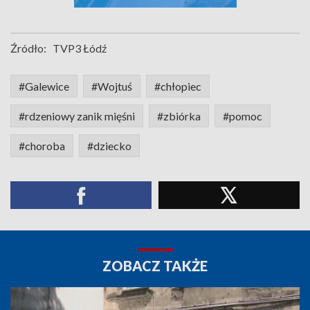
Źródło:
TVP3 Łódź
#Galewice
#Wojtuś
#chłopiec
#rdzeniowy zanik mięśni
#zbiórka
#pomoc
#choroba
#dziecko
ZOBACZ TAKŻE