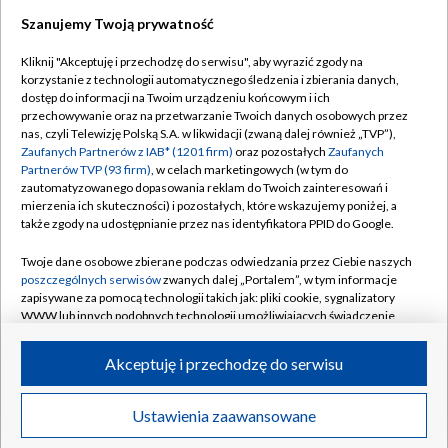
Szanujemy Twoją prywatność
Dołącz do nas:
Kliknij "Akceptuję i przechodzę do serwisu", aby wyrazić zgody na
korzystanie z technologii automatycznego śledzenia i zbierania danych,
TVP
dostęp do informacji na Twoim urządzeniu końcowym i ich
Abonament TVP
przechowywanie oraz na przetwarzanie Twoich danych osobowych przez
Regulamin TVP
nas, czyli Telewizję Polską S.A. w likwidacji (zwaną dalej również „TVP”),
Emisja w TVP
Zaufanych Partnerów z IAB* (1201 firm)
oraz pozostałych
Zaufanych
Polityka prywatności
Partnerów TVP (93 firm)
, w celach marketingowych (w tym do
Centrum informacji TVP
Moje zgody
zautomatyzowanego dopasowania reklam do Twoich zainteresowań i
mierzenia ich skuteczności) i pozostałych, które wskazujemy poniżej, a
Naziemna Telewizja Cyfrowa
Pomoc
także zgody na udostępnianie przez nas identyfikatora PPID do Google.
Sklep TVP
Biuro reklamy
Twoje dane osobowe zbierane podczas odwiedzania przez Ciebie naszych
Rada Programowa
poszczególnych serwisów
zwanych dalej „Portalem”, w tym informacje
Kontakt
zapisywane za pomocą technologii takich jak: pliki cookie, sygnalizatory
System NOS
WWW lub innych podobnych technologii umożliwiających świadczenie
dopasowanych i bezpiecznych usług, personalizację treści oraz reklam,
Informacje o nadawcy
Kanały
udostępnianie funkcji mediów społecznościowych oraz analizowanie
Akceptuję i przechodzę do serwisu
ruchu w Internecie.
Program dla prasy
©2026 Telewizja Polska S.A. w likwidacji
Biuro Reklamy
Twoje dane osobowe zbierane podczas odwiedzania przez Ciebie
Ustawienia zaawansowane
poszczególnych serwisów
na Portalu, takie jak adresy IP, identyfikatory
Ogłoszenie przetargowe
Twoich urządzeń końcowych i identyfikatory plików cookie, informacje o