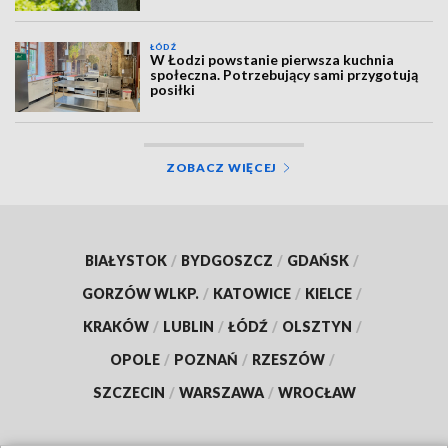
ŁÓDŹ
W Łodzi powstanie pierwsza kuchnia
społeczna. Potrzebujący sami przygotują
posiłki
ZOBACZ WIĘCEJ
BIAŁYSTOK
/
BYDGOSZCZ
/
GDAŃSK
/
GORZÓW WLKP.
/
KATOWICE
/
KIELCE
/
KRAKÓW
/
LUBLIN
/
ŁÓDŹ
/
OLSZTYN
/
OPOLE
/
POZNAŃ
/
RZESZÓW
/
SZCZECIN
/
WARSZAWA
/
WROCŁAW