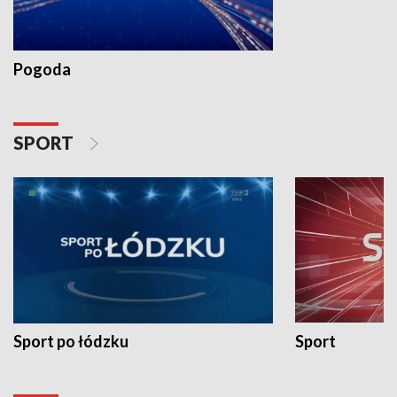
Pogoda
SPORT
Sport po łódzku
Sport