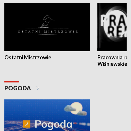
Ostatni Mistrzowie
Pracownia re
Wiśniewskieg
POGODA