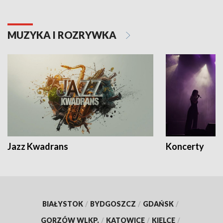
MUZYKA I ROZRYWKA
Jazz Kwadrans
Koncerty
BIAŁYSTOK
/
BYDGOSZCZ
/
GDAŃSK
/
GORZÓW WLKP.
/
KATOWICE
/
KIELCE
/