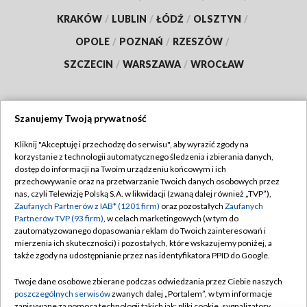
KRAKÓW
/
LUBLIN
/
ŁÓDŹ
/
OLSZTYN
/
OPOLE
/
POZNAŃ
/
RZESZÓW
/
SZCZECIN
/
WARSZAWA
/
WROCŁAW
Szanujemy Twoją prywatność
Dołącz do nas:
Kliknij "Akceptuję i przechodzę do serwisu", aby wyrazić zgody na
korzystanie z technologii automatycznego śledzenia i zbierania danych,
TVP
dostęp do informacji na Twoim urządzeniu końcowym i ich
Abonament TVP
przechowywanie oraz na przetwarzanie Twoich danych osobowych przez
Regulamin TVP
nas, czyli Telewizję Polską S.A. w likwidacji (zwaną dalej również „TVP”),
Emisja w TVP
Zaufanych Partnerów z IAB* (1201 firm)
oraz pozostałych
Zaufanych
Polityka prywatności
Partnerów TVP (93 firm)
, w celach marketingowych (w tym do
Centrum informacji TVP
Moje zgody
zautomatyzowanego dopasowania reklam do Twoich zainteresowań i
mierzenia ich skuteczności) i pozostałych, które wskazujemy poniżej, a
Naziemna Telewizja Cyfrowa
Pomoc
także zgody na udostępnianie przez nas identyfikatora PPID do Google.
Sklep TVP
Biuro reklamy
Twoje dane osobowe zbierane podczas odwiedzania przez Ciebie naszych
Rada Programowa
poszczególnych serwisów
zwanych dalej „Portalem”, w tym informacje
Kontakt
zapisywane za pomocą technologii takich jak: pliki cookie, sygnalizatory