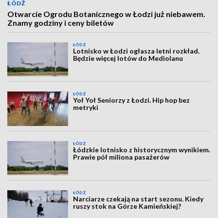
ŁÓDŹ
Otwarcie Ogrodu Botanicznego w Łodzi już niebawem.
Znamy godziny i ceny biletów
ŁÓDŹ
Lotnisko w Łodzi ogłasza letni rozkład.
Będzie więcej lotów do Mediolanu
ŁÓDŹ
Yoł Yoł Seniorzy z Łodzi. Hip hop bez
metryki
ŁÓDŹ
Łódzkie lotnisko z historycznym wynikiem.
Prawie pół miliona pasażerów
ŁÓDŹ
Narciarze czekają na start sezonu. Kiedy
ruszy stok na Górze Kamieńskiej?