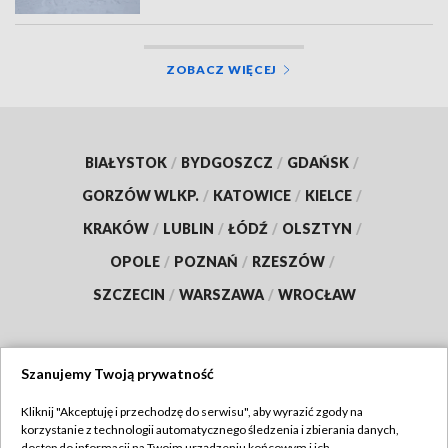
ZOBACZ WIĘCEJ
BIAŁYSTOK
/
BYDGOSZCZ
/
GDAŃSK
/
GORZÓW WLKP.
/
KATOWICE
/
KIELCE
/
KRAKÓW
/
LUBLIN
/
ŁÓDŹ
/
OLSZTYN
/
OPOLE
/
POZNAŃ
/
RZESZÓW
/
SZCZECIN
/
WARSZAWA
/
WROCŁAW
Szanujemy Twoją prywatność
Dołącz do nas:
Kliknij "Akceptuję i przechodzę do serwisu", aby wyrazić zgody na
korzystanie z technologii automatycznego śledzenia i zbierania danych,
TVP
dostęp do informacji na Twoim urządzeniu końcowym i ich