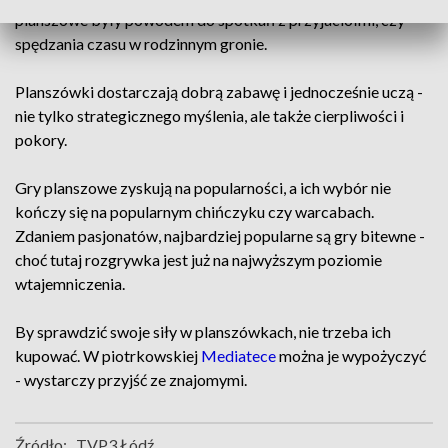
planszowe były powodem do spotkań z przyjaciółmi, czy
spędzania czasu w rodzinnym gronie.
Planszówki dostarczają dobrą zabawę i jednocześnie uczą -
nie tylko strategicznego myślenia, ale także cierpliwości i
pokory.
Gry planszowe zyskują na popularności, a ich wybór nie
kończy się na popularnym chińczyku czy warcabach.
Zdaniem pasjonatów, najbardziej popularne są gry bitewne -
choć tutaj rozgrywka jest już na najwyższym poziomie
wtajemniczenia.
By sprawdzić swoje siły w planszówkach, nie trzeba ich
kupować. W piotrkowskiej
Mediatece
można je wypożyczyć
- wystarczy przyjść ze znajomymi.
Źródło:
TVP3 Łódź