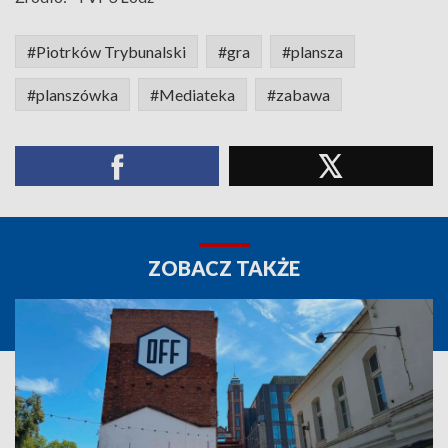
#Piotrków Trybunalski
#gra
#plansza
#planszówka
#Mediateka
#zabawa
ZOBACZ TAKŻE