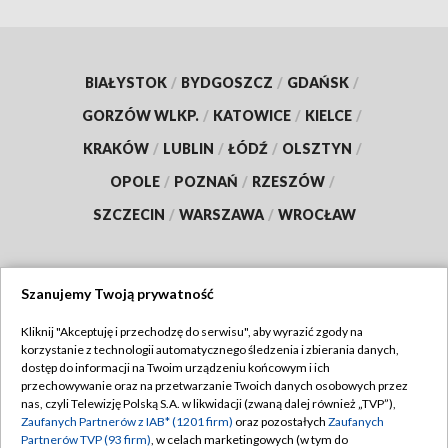
BIAŁYSTOK
/
BYDGOSZCZ
/
GDAŃSK
/
GORZÓW WLKP.
/
KATOWICE
/
KIELCE
/
KRAKÓW
/
LUBLIN
/
ŁÓDŹ
/
OLSZTYN
/
OPOLE
/
POZNAŃ
/
RZESZÓW
/
SZCZECIN
/
WARSZAWA
/
WROCŁAW
Szanujemy Twoją prywatność
Dołącz do nas:
Kliknij "Akceptuję i przechodzę do serwisu", aby wyrazić zgody na
korzystanie z technologii automatycznego śledzenia i zbierania danych,
TVP
dostęp do informacji na Twoim urządzeniu końcowym i ich
Abonament TVP
przechowywanie oraz na przetwarzanie Twoich danych osobowych przez
Regulamin TVP
nas, czyli Telewizję Polską S.A. w likwidacji (zwaną dalej również „TVP”),
Emisja w TVP
Zaufanych Partnerów z IAB* (1201 firm)
oraz pozostałych
Zaufanych
Polityka prywatności
Partnerów TVP (93 firm)
, w celach marketingowych (w tym do