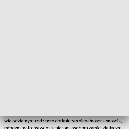
mieszkaniowy w Łowiczu jest trudny, a deweloperzy budują
niewiele. Wyzwaniem jest z kolei znalezienie lokalu na
wynajem. Realizacja programu Mieszkanie Plus ma być
nakierowana na realizację potrzeb rodzin i młodych ludzi, tak
aby nie musieli oni opuszczać swoich rodzinnych miast.
Zasady rekrutacji do programu
Nabór do programu w Łowiczu ruszy ok. pół roku przed
zakończeniem prac budowlanych i będzie składał się z
dwóch etapów. Pierwszy z nich polega na sprawdzeniu czy
najemca spełnia kryteria społeczne ustalone przez lokalny
samorząd. Osobie biorącej udział w rekrutacji przyznawane
są punkty, zgodnie z zasadami ujętymi w uchwale rady gminy.
Najczęściej największa liczba punktów przypada rodzinom
wielodzietnym, rodzinom dotkniętym niepełnosprawnością,
młodym małżeństwom, seniorom, osobom zamieszkującym