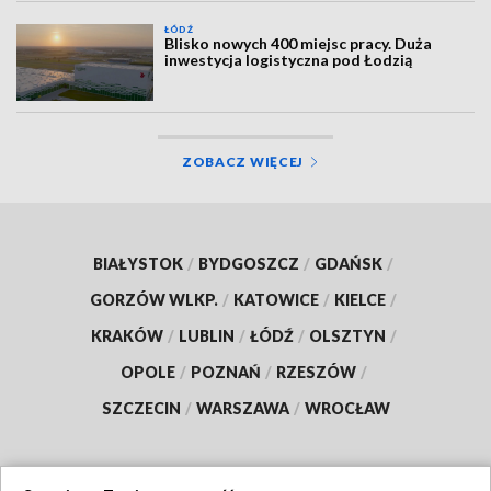
ŁÓDŹ
Blisko nowych 400 miejsc pracy. Duża
inwestycja logistyczna pod Łodzią
ZOBACZ WIĘCEJ
BIAŁYSTOK
/
BYDGOSZCZ
/
GDAŃSK
/
GORZÓW WLKP.
/
KATOWICE
/
KIELCE
/
KRAKÓW
/
LUBLIN
/
ŁÓDŹ
/
OLSZTYN
/
OPOLE
/
POZNAŃ
/
RZESZÓW
/
SZCZECIN
/
WARSZAWA
/
WROCŁAW