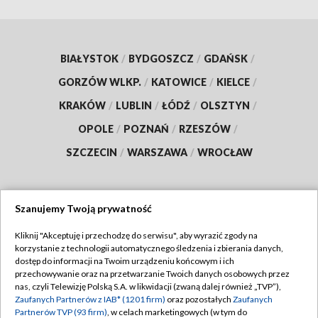
BIAŁYSTOK
/
BYDGOSZCZ
/
GDAŃSK
/
GORZÓW WLKP.
/
KATOWICE
/
KIELCE
/
KRAKÓW
/
LUBLIN
/
ŁÓDŹ
/
OLSZTYN
/
OPOLE
/
POZNAŃ
/
RZESZÓW
/
SZCZECIN
/
WARSZAWA
/
WROCŁAW
Szanujemy Twoją prywatność
Dołącz do nas:
Kliknij "Akceptuję i przechodzę do serwisu", aby wyrazić zgody na
korzystanie z technologii automatycznego śledzenia i zbierania danych,
TVP
dostęp do informacji na Twoim urządzeniu końcowym i ich
Abonament TVP
przechowywanie oraz na przetwarzanie Twoich danych osobowych przez
Regulamin TVP
nas, czyli Telewizję Polską S.A. w likwidacji (zwaną dalej również „TVP”),
Emisja w TVP
Zaufanych Partnerów z IAB* (1201 firm)
oraz pozostałych
Zaufanych
Polityka prywatności
Partnerów TVP (93 firm)
, w celach marketingowych (w tym do