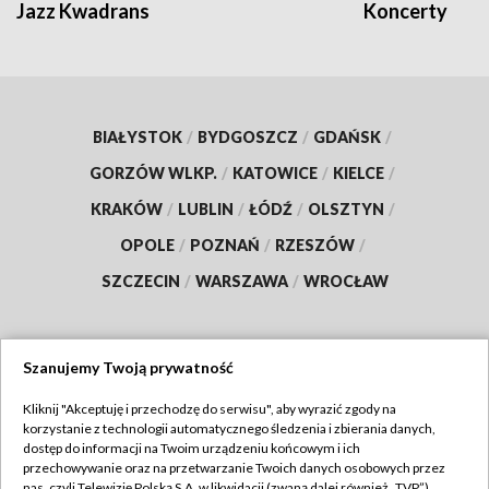
Jazz Kwadrans
Koncerty
BIAŁYSTOK
/
BYDGOSZCZ
/
GDAŃSK
/
GORZÓW WLKP.
/
KATOWICE
/
KIELCE
/
KRAKÓW
/
LUBLIN
/
ŁÓDŹ
/
OLSZTYN
/
OPOLE
/
POZNAŃ
/
RZESZÓW
/
SZCZECIN
/
WARSZAWA
/
WROCŁAW
Szanujemy Twoją prywatność
Dołącz do nas:
Kliknij "Akceptuję i przechodzę do serwisu", aby wyrazić zgody na
korzystanie z technologii automatycznego śledzenia i zbierania danych,
TVP
dostęp do informacji na Twoim urządzeniu końcowym i ich
Abonament TVP
przechowywanie oraz na przetwarzanie Twoich danych osobowych przez
Regulamin TVP
nas, czyli Telewizję Polską S.A. w likwidacji (zwaną dalej również „TVP”),