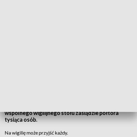
Na wigilię może przyjść każdy / fot. TVP3 Łódź
Wigilia to czas, który spędzamy z najbliższymi, przy
wspólnym stole, dzieląc się opłatkiem, składając
sobie życzenia. Nie wszyscy jednak mają, z kim
spędzić ten wyjątkowy czas, dlatego w Atlas
Arenie zostanie zorganizowana Wigilia dla
Samotnych. Organizatorzy przewidują, że do
wspólnego wigilijnego stołu zasiądzie półtora
tysiąca osób.
Na wigilię może przyjść każdy.