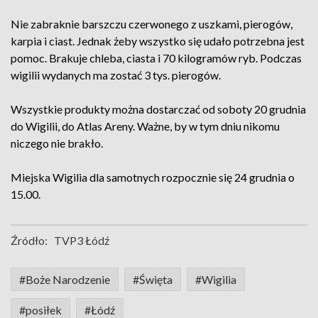
Nie zabraknie barszczu czerwonego z uszkami, pierogów,
karpia i ciast. Jednak żeby wszystko się udało potrzebna jest
pomoc. Brakuje chleba, ciasta i 70 kilogramów ryb. Podczas
wigilii wydanych ma zostać 3 tys. pierogów.
Wszystkie produkty można dostarczać od soboty 20 grudnia
do Wigilii, do Atlas Areny. Ważne, by w tym dniu nikomu
niczego nie brakło.
Miejska Wigilia dla samotnych rozpocznie się 24 grudnia o
15.00.
Źródło:
TVP3 Łódź
#Boże Narodzenie
#Święta
#Wigilia
#posiłek
#Łódź