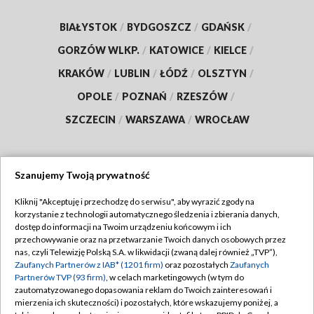
BIAŁYSTOK
/
BYDGOSZCZ
/
GDAŃSK
/
GORZÓW WLKP.
/
KATOWICE
/
KIELCE
/
KRAKÓW
/
LUBLIN
/
ŁÓDŹ
/
OLSZTYN
/
OPOLE
/
POZNAŃ
/
RZESZÓW
/
SZCZECIN
/
WARSZAWA
/
WROCŁAW
Szanujemy Twoją prywatność
Dołącz do nas:
Kliknij "Akceptuję i przechodzę do serwisu", aby wyrazić zgody na
korzystanie z technologii automatycznego śledzenia i zbierania danych,
TVP
dostęp do informacji na Twoim urządzeniu końcowym i ich
Abonament TVP
przechowywanie oraz na przetwarzanie Twoich danych osobowych przez
Regulamin TVP
nas, czyli Telewizję Polską S.A. w likwidacji (zwaną dalej również „TVP”),
Emisja w TVP
Polityka prywatności
Zaufanych Partnerów z IAB* (1201 firm)
oraz pozostałych
Zaufanych
Partnerów TVP (93 firm)
, w celach marketingowych (w tym do
Centrum informacji TVP
Moje zgody
zautomatyzowanego dopasowania reklam do Twoich zainteresowań i
mierzenia ich skuteczności) i pozostałych, które wskazujemy poniżej, a
Naziemna Telewizja Cyfrowa
Pomoc