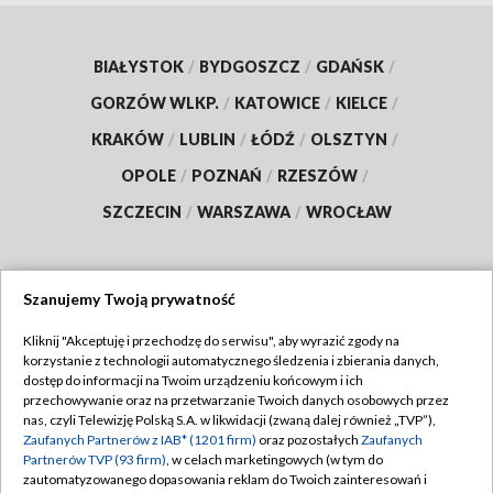
BIAŁYSTOK
/
BYDGOSZCZ
/
GDAŃSK
/
GORZÓW WLKP.
/
KATOWICE
/
KIELCE
/
KRAKÓW
/
LUBLIN
/
ŁÓDŹ
/
OLSZTYN
/
OPOLE
/
POZNAŃ
/
RZESZÓW
/
SZCZECIN
/
WARSZAWA
/
WROCŁAW
Szanujemy Twoją prywatność
Dołącz do nas:
Kliknij "Akceptuję i przechodzę do serwisu", aby wyrazić zgody na
korzystanie z technologii automatycznego śledzenia i zbierania danych,
TVP
dostęp do informacji na Twoim urządzeniu końcowym i ich
Abonament TVP
przechowywanie oraz na przetwarzanie Twoich danych osobowych przez
Regulamin TVP
nas, czyli Telewizję Polską S.A. w likwidacji (zwaną dalej również „TVP”),
Emisja w TVP
Zaufanych Partnerów z IAB* (1201 firm)
oraz pozostałych
Zaufanych
Polityka prywatności
Partnerów TVP (93 firm)
, w celach marketingowych (w tym do
Centrum informacji TVP
Moje zgody
zautomatyzowanego dopasowania reklam do Twoich zainteresowań i