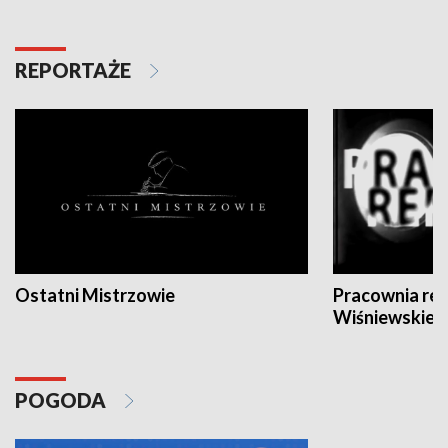
REPORTAŻE
Ostatni Mistrzowie
Pracownia re
Wiśniewskieg
POGODA