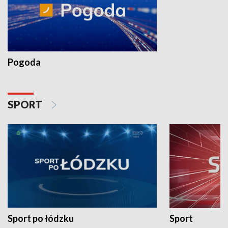
Pogoda
SPORT
Sport po łódzku
Sport