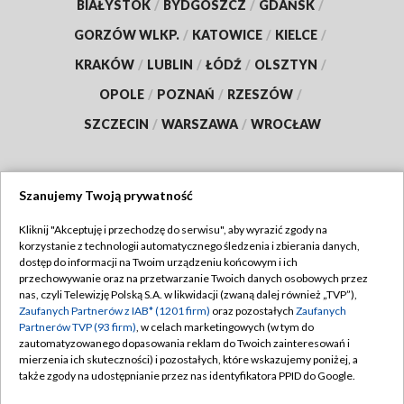
BIAŁYSTOK
/
BYDGOSZCZ
/
GDAŃSK
/
GORZÓW WLKP.
/
KATOWICE
/
KIELCE
/
KRAKÓW
/
LUBLIN
/
ŁÓDŹ
/
OLSZTYN
/
OPOLE
/
POZNAŃ
/
RZESZÓW
/
SZCZECIN
/
WARSZAWA
/
WROCŁAW
Szanujemy Twoją prywatność
Dołącz do nas:
Kliknij "Akceptuję i przechodzę do serwisu", aby wyrazić zgody na
korzystanie z technologii automatycznego śledzenia i zbierania danych,
TVP
dostęp do informacji na Twoim urządzeniu końcowym i ich
Abonament TVP
przechowywanie oraz na przetwarzanie Twoich danych osobowych przez
Regulamin TVP
nas, czyli Telewizję Polską S.A. w likwidacji (zwaną dalej również „TVP”),
Emisja w TVP
Zaufanych Partnerów z IAB* (1201 firm)
oraz pozostałych
Zaufanych
Polityka prywatności
Partnerów TVP (93 firm)
, w celach marketingowych (w tym do
Centrum informacji TVP
Moje zgody
zautomatyzowanego dopasowania reklam do Twoich zainteresowań i
mierzenia ich skuteczności) i pozostałych, które wskazujemy poniżej, a
Naziemna Telewizja Cyfrowa
Pomoc
także zgody na udostępnianie przez nas identyfikatora PPID do Google.
Sklep TVP
Biuro reklamy