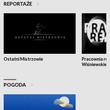
REPORTAŻE
Ostatni Mistrzowie
Pracownia re
Wiśniewskieg
POGODA