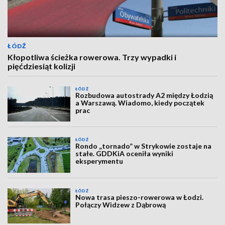
ŁÓDŹ
Kłopotliwa ścieżka rowerowa. Trzy wypadki i
pięćdziesiąt kolizji
ŁÓDŹ
Rozbudowa autostrady A2 między Łodzią
a Warszawą. Wiadomo, kiedy początek
prac
ŁÓDŹ
Rondo „tornado” w Strykowie zostaje na
stałe. GDDKiA oceniła wyniki
eksperymentu
ŁÓDŹ
Nowa trasa pieszo-rowerowa w Łodzi.
Połączy Widzew z Dąbrową