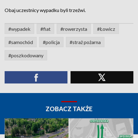
Obaj uczestnicy wypadku byli trzeźwi.
#wypadek
#fiat
#rowerzysta
#Łowicz
#samochód
#policja
#straż pożarna
#poszkodowany
ZOBACZ TAKŻE