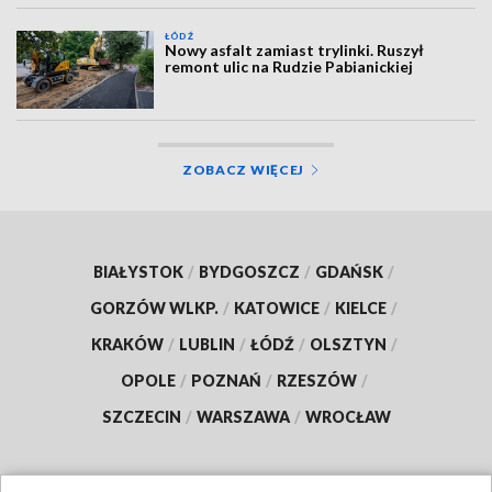
ŁÓDŹ
Nowy asfalt zamiast trylinki. Ruszył
remont ulic na Rudzie Pabianickiej
ZOBACZ WIĘCEJ
BIAŁYSTOK
/
BYDGOSZCZ
/
GDAŃSK
/
GORZÓW WLKP.
/
KATOWICE
/
KIELCE
/
KRAKÓW
/
LUBLIN
/
ŁÓDŹ
/
OLSZTYN
/
OPOLE
/
POZNAŃ
/
RZESZÓW
/
SZCZECIN
/
WARSZAWA
/
WROCŁAW