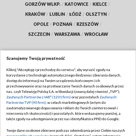
GORZÓW WLKP.
/
KATOWICE
/
KIELCE
/
KRAKÓW
/
LUBLIN
/
ŁÓDŹ
/
OLSZTYN
/
OPOLE
/
POZNAŃ
/
RZESZÓW
/
SZCZECIN
/
WARSZAWA
/
WROCŁAW
Szanujemy Twoją prywatność
Dołącz do nas:
Kliknij "Akceptuję i przechodzę do serwisu", aby wyrazić zgody na
korzystanie z technologii automatycznego śledzenia i zbierania danych,
TVP
dostęp do informacji na Twoim urządzeniu końcowym i ich
Abonament TVP
przechowywanie oraz na przetwarzanie Twoich danych osobowych przez
Regulamin TVP
nas, czyli Telewizję Polską S.A. w likwidacji (zwaną dalej również „TVP”),
Emisja w TVP
Zaufanych Partnerów z IAB* (1201 firm)
oraz pozostałych
Zaufanych
Polityka prywatności
Partnerów TVP (93 firm)
, w celach marketingowych (w tym do
Centrum informacji TVP
Moje zgody
zautomatyzowanego dopasowania reklam do Twoich zainteresowań i
mierzenia ich skuteczności) i pozostałych, które wskazujemy poniżej, a
Naziemna Telewizja Cyfrowa
Pomoc
także zgody na udostępnianie przez nas identyfikatora PPID do Google.
Sklep TVP
Biuro reklamy
Twoje dane osobowe zbierane podczas odwiedzania przez Ciebie naszych
Rada Programowa
poszczególnych serwisów
zwanych dalej „Portalem”, w tym informacje