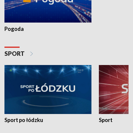
Pogoda
SPORT
Sport po łódzku
Sport