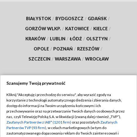
BIAŁYSTOK
/
BYDGOSZCZ
/
GDAŃSK
/
GORZÓW WLKP.
/
KATOWICE
/
KIELCE
/
KRAKÓW
/
LUBLIN
/
ŁÓDŹ
/
OLSZTYN
/
OPOLE
/
POZNAŃ
/
RZESZÓW
/
SZCZECIN
/
WARSZAWA
/
WROCŁAW
Szanujemy Twoją prywatność
Dołącz do nas:
Kliknij "Akceptuję i przechodzę do serwisu", aby wyrazić zgody na
korzystanie z technologii automatycznego śledzenia i zbierania danych,
TVP
dostęp do informacji na Twoim urządzeniu końcowym i ich
Abonament TVP
przechowywanie oraz na przetwarzanie Twoich danych osobowych przez
Regulamin TVP
nas, czyli Telewizję Polską S.A. w likwidacji (zwaną dalej również „TVP”),
Emisja w TVP
Zaufanych Partnerów z IAB* (1201 firm)
oraz pozostałych
Zaufanych
Polityka prywatności
Partnerów TVP (93 firm)
, w celach marketingowych (w tym do
Centrum informacji TVP
Moje zgody
zautomatyzowanego dopasowania reklam do Twoich zainteresowań i