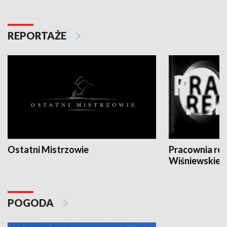
REPORTAŻE
Ostatni Mistrzowie
Pracownia re
Wiśniewskieg
POGODA