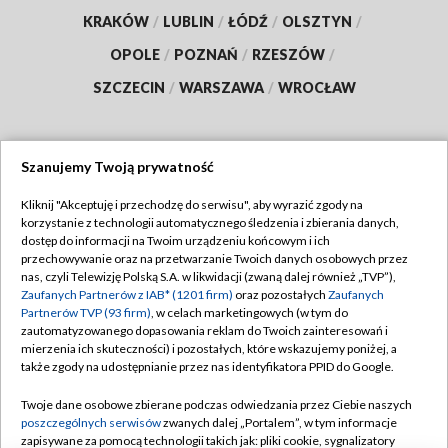
KRAKÓW
/
LUBLIN
/
ŁÓDŹ
/
OLSZTYN
/
OPOLE
/
POZNAŃ
/
RZESZÓW
/
SZCZECIN
/
WARSZAWA
/
WROCŁAW
Szanujemy Twoją prywatność
Dołącz do nas:
Kliknij "Akceptuję i przechodzę do serwisu", aby wyrazić zgody na
korzystanie z technologii automatycznego śledzenia i zbierania danych,
TVP
dostęp do informacji na Twoim urządzeniu końcowym i ich
Abonament TVP
przechowywanie oraz na przetwarzanie Twoich danych osobowych przez
Regulamin TVP
nas, czyli Telewizję Polską S.A. w likwidacji (zwaną dalej również „TVP”),
Emisja w TVP
Polityka prywatności
Zaufanych Partnerów z IAB* (1201 firm)
oraz pozostałych
Zaufanych
Partnerów TVP (93 firm)
, w celach marketingowych (w tym do
Centrum informacji TVP
Moje zgody
zautomatyzowanego dopasowania reklam do Twoich zainteresowań i
mierzenia ich skuteczności) i pozostałych, które wskazujemy poniżej, a
Naziemna Telewizja Cyfrowa
Pomoc
także zgody na udostępnianie przez nas identyfikatora PPID do Google.
Sklep TVP
Biuro reklamy
Twoje dane osobowe zbierane podczas odwiedzania przez Ciebie naszych
Rada Programowa
Kontakt
poszczególnych serwisów
zwanych dalej „Portalem”, w tym informacje
zapisywane za pomocą technologii takich jak: pliki cookie, sygnalizatory