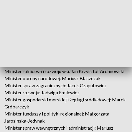
Po tej uroczystości odbyło się pierwsze posiedzenie nowego
rządu. Poniżej przedstawiamy skład gabinetu:
Premier: Mateusz Morawiecki
Wicepremier: Piotr Gliński, Jarosław Gowin, Jacek Sasin
Minister sportu i turystyki: Mateusz Morawiecki
Minister kultury i dziedzictwa narodowego: Piotr Gliński
Minister nauki i szkolnictwa wyższego: Jarosław Gowin
Minister aktywów państwowych: Jacek Sasin
Minister infrastruktury: Andrzej Adamczyk
Minister rolnictwa i rozwoju wsi: Jan Krzysztof Ardanowski
Minister obrony narodowej: Mariusz Błaszczak
Minister spraw zagranicznych: Jacek Czaputowicz
Minister rozwoju: Jadwiga Emilewicz
Minister gospodarski morskiej i żeglugi śródlądowej: Marek
Gróbarczyk
Minister funduszy i polityki regionalnej: Małgorzata
Jarosińska-Jedynak
Minister spraw wewnętrznych i administracji: Mariusz