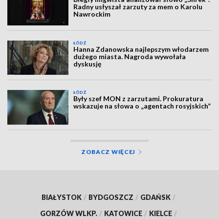
Radny usłyszał zarzuty za mem o Karolu
Nawrockim
ŁÓDŹ
Hanna Zdanowska najlepszym włodarzem
dużego miasta. Nagroda wywołała
dyskusję
ŁÓDŹ
Były szef MON z zarzutami. Prokuratura
wskazuje na słowa o „agentach rosyjskich”
ZOBACZ WIĘCEJ
BIAŁYSTOK
/
BYDGOSZCZ
/
GDAŃSK
/
GORZÓW WLKP.
/
KATOWICE
/
KIELCE
/