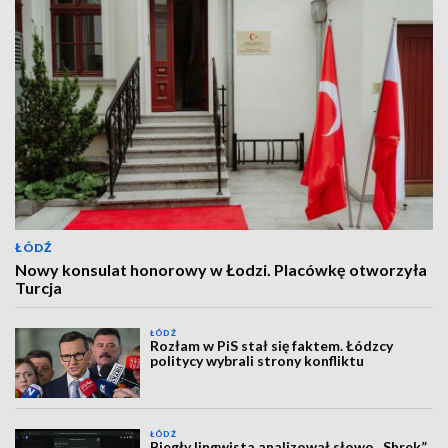
ŁÓDŹ
Nowy konsulat honorowy w Łodzi. Placówkę otworzyła
Turcja
ŁÓDŹ
Rozłam w PiS stał się faktem. Łódzcy
politycy wybrali strony konfliktu
ŁÓDŹ
Biegły lingwista analizował słowo „Shrek”.