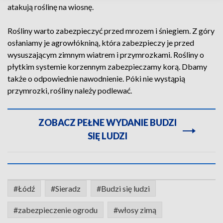
atakują roślinę na wiosnę.
Rośliny warto zabezpieczyć przed mrozem i śniegiem. Z góry
osłaniamy je agrowłókniną, która zabezpieczy je przed
wysuszającym zimnym wiatrem i przymrozkami. Rośliny o
płytkim systemie korzennym zabezpieczamy korą. Dbamy
także o odpowiednie nawodnienie. Póki nie wystąpią
przymrozki, rośliny należy podlewać.
ZOBACZ PEŁNE WYDANIE BUDZI
SIĘ LUDZI
#Łódź
#Sieradz
#Budzi się ludzi
#zabezpieczenie ogrodu
#włosy zimą