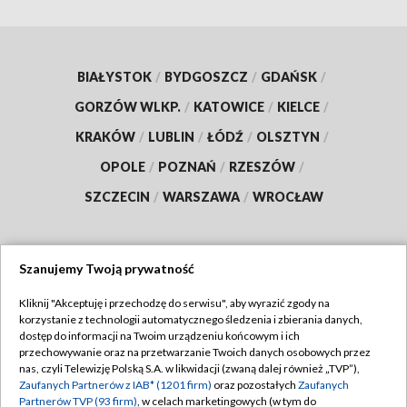
BIAŁYSTOK
/
BYDGOSZCZ
/
GDAŃSK
/
GORZÓW WLKP.
/
KATOWICE
/
KIELCE
/
KRAKÓW
/
LUBLIN
/
ŁÓDŹ
/
OLSZTYN
/
OPOLE
/
POZNAŃ
/
RZESZÓW
/
SZCZECIN
/
WARSZAWA
/
WROCŁAW
Szanujemy Twoją prywatność
Dołącz do nas:
Kliknij "Akceptuję i przechodzę do serwisu", aby wyrazić zgody na
korzystanie z technologii automatycznego śledzenia i zbierania danych,
TVP
dostęp do informacji na Twoim urządzeniu końcowym i ich
Abonament TVP
przechowywanie oraz na przetwarzanie Twoich danych osobowych przez
Regulamin TVP
nas, czyli Telewizję Polską S.A. w likwidacji (zwaną dalej również „TVP”),
Emisja w TVP
Polityka prywatności
Zaufanych Partnerów z IAB* (1201 firm)
oraz pozostałych
Zaufanych
Partnerów TVP (93 firm)
, w celach marketingowych (w tym do