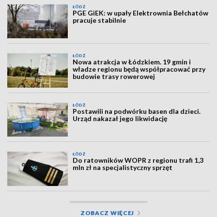
ŁÓDŹ
PGE GiEK: w upały Elektrownia Bełchatów
pracuje stabilnie
ŁÓDŹ
Nowa atrakcja w Łódzkiem. 19 gmin i
władze regionu będą współpracować przy
budowie trasy rowerowej
ŁÓDŹ
Postawili na podwórku basen dla dzieci.
Urząd nakazał jego likwidację
ŁÓDŹ
Do ratowników WOPR z regionu trafi 1,3
mln zł na specjalistyczny sprzęt
ZOBACZ WIĘCEJ