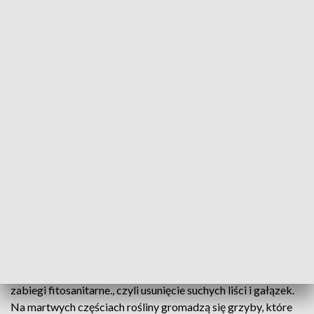
Zimny wiatr jest niebezpieczny dla roślin i włosów. Wysusza je /fot. TVP3 Łódź
Dziś opowiadamy jak przygotować swój ogród na
nadchodzące mrozy tak, aby cieszył oko na wiosnę.
Zdradzamy tajniki sieradzkich żelaznych klusek –
oczywiście z boczkiem i cebulką oraz doradzamy jak
uchronić swoje włosy przed zgubnym wpływem
mrozu.
Kluczowym elementem zabezpieczenia roślin na zimę są
zabiegi fitosanitarne., czyli usunięcie suchych liści i gałązek.
Na martwych częściach rośliny gromadzą się grzyby, które