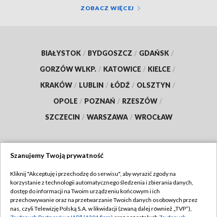
ZOBACZ WIĘCEJ
BIAŁYSTOK
/
BYDGOSZCZ
/
GDAŃSK
/
GORZÓW WLKP.
/
KATOWICE
/
KIELCE
/
KRAKÓW
/
LUBLIN
/
ŁÓDŹ
/
OLSZTYN
/
OPOLE
/
POZNAŃ
/
RZESZÓW
/
SZCZECIN
/
WARSZAWA
/
WROCŁAW
Szanujemy Twoją prywatność
Dołącz do nas:
Kliknij "Akceptuję i przechodzę do serwisu", aby wyrazić zgody na
korzystanie z technologii automatycznego śledzenia i zbierania danych,
TVP
dostęp do informacji na Twoim urządzeniu końcowym i ich
Abonament TVP
przechowywanie oraz na przetwarzanie Twoich danych osobowych przez
Regulamin TVP
nas, czyli Telewizję Polską S.A. w likwidacji (zwaną dalej również „TVP”),
Emisja w TVP