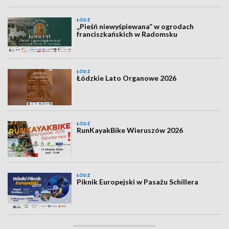
ŁÓDŹ
„Pieśń niewyśpiewana” w ogrodach
franciszkańskich w Radomsku
ŁÓDŹ
Łódzkie Lato Organowe 2026
ŁÓDŹ
RunKayakBike Wieruszów 2026
ŁÓDŹ
Piknik Europejski w Pasażu Schillera