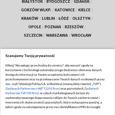
BIAŁYSTOK
/
BYDGOSZCZ
/
GDAŃSK
/
GORZÓW WLKP.
/
KATOWICE
/
KIELCE
/
KRAKÓW
/
LUBLIN
/
ŁÓDŹ
/
OLSZTYN
/
OPOLE
/
POZNAŃ
/
RZESZÓW
/
SZCZECIN
/
WARSZAWA
/
WROCŁAW
Szanujemy Twoją prywatność
Dołącz do nas:
Kliknij "Akceptuję i przechodzę do serwisu", aby wyrazić zgody na
korzystanie z technologii automatycznego śledzenia i zbierania danych,
TVP
dostęp do informacji na Twoim urządzeniu końcowym i ich
Abonament TVP
przechowywanie oraz na przetwarzanie Twoich danych osobowych przez
Regulamin TVP
nas, czyli Telewizję Polską S.A. w likwidacji (zwaną dalej również „TVP”),
Emisja w TVP
Zaufanych Partnerów z IAB* (1201 firm)
oraz pozostałych
Zaufanych
Polityka prywatności
Partnerów TVP (93 firm)
, w celach marketingowych (w tym do
Centrum informacji TVP
Moje zgody
zautomatyzowanego dopasowania reklam do Twoich zainteresowań i
mierzenia ich skuteczności) i pozostałych, które wskazujemy poniżej, a
Naziemna Telewizja Cyfrowa
Pomoc
także zgody na udostępnianie przez nas identyfikatora PPID do Google.
Sklep TVP
Biuro reklamy