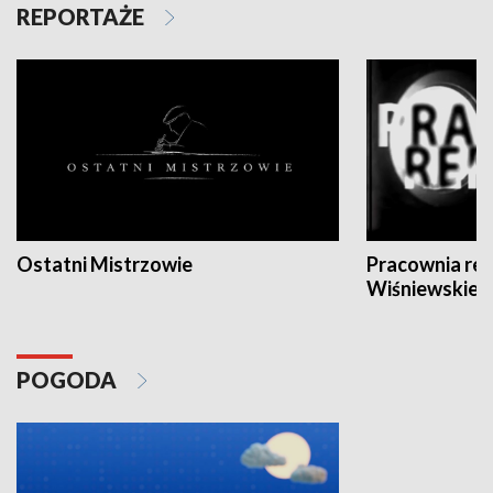
REPORTAŻE
Ostatni Mistrzowie
Pracownia re
Wiśniewskieg
POGODA