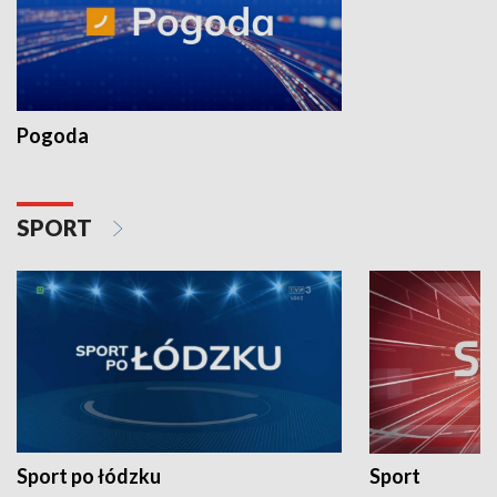
Pogoda
SPORT
Sport po łódzku
Sport