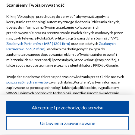
Szanujemy Twoją prywatność
Dołącz do nas:
Kliknij "Akceptuję i przechodzę do serwisu", aby wyrazić zgody na
korzystanie z technologii automatycznego śledzenia i zbierania danych,
TVP
dostęp do informacji na Twoim urządzeniu końcowym i ich
Abonament TVP
przechowywanie oraz na przetwarzanie Twoich danych osobowych przez
Regulamin TVP
nas, czyli Telewizję Polską S.A. w likwidacji (zwaną dalej również „TVP”),
Emisja w TVP
Polityka prywatności
Zaufanych Partnerów z IAB* (1201 firm)
oraz pozostałych
Zaufanych
Partnerów TVP (93 firm)
, w celach marketingowych (w tym do
Centrum informacji TVP
Moje zgody
zautomatyzowanego dopasowania reklam do Twoich zainteresowań i
mierzenia ich skuteczności) i pozostałych, które wskazujemy poniżej, a
Naziemna Telewizja Cyfrowa
Pomoc
także zgody na udostępnianie przez nas identyfikatora PPID do Google.
Sklep TVP
Biuro reklamy
Twoje dane osobowe zbierane podczas odwiedzania przez Ciebie naszych
Rada Programowa
Kontakt
poszczególnych serwisów
zwanych dalej „Portalem”, w tym informacje
zapisywane za pomocą technologii takich jak: pliki cookie, sygnalizatory
System NOS
WWW lub innych podobnych technologii umożliwiających świadczenie
dopasowanych i bezpiecznych usług, personalizację treści oraz reklam,
Informacje o nadawcy
Kanały
udostępnianie funkcji mediów społecznościowych oraz analizowanie
Akceptuję i przechodzę do serwisu
ruchu w Internecie.
Program dla prasy
©2026 Telewizja Polska S.A. w likwidacji
Biuro Reklamy
Twoje dane osobowe zbierane podczas odwiedzania przez Ciebie
Ustawienia zaawansowane
poszczególnych serwisów
na Portalu, takie jak adresy IP, identyfikatory
Ogłoszenie przetargowe
Twoich urządzeń końcowych i identyfikatory plików cookie, informacje o