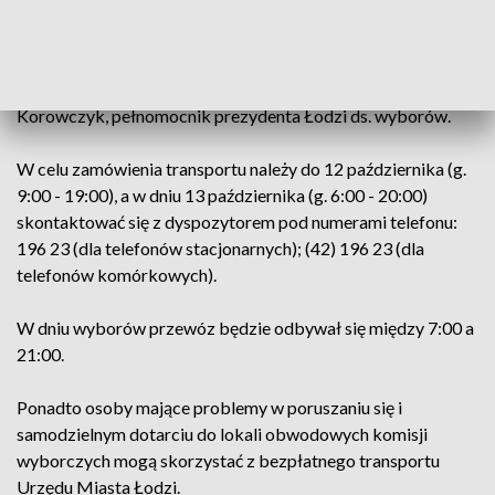
niepełnosprawnych posiadających ważne orzeczenie o
niezdolności do samodzielnej egzystencji lub całkowitej
niezdolności do pracy lub o znacznym albo umiarkowanym
stopniu niepełnosprawności - informuje Katarzyna
Korowczyk, pełnomocnik prezydenta Łodzi ds. wyborów.
W celu zamówienia transportu należy do 12 października (g.
9:00 - 19:00), a w dniu 13 października (g. 6:00 - 20:00)
skontaktować się z dyspozytorem pod numerami telefonu:
196 23 (dla telefonów stacjonarnych); (42) 196 23 (dla
telefonów komórkowych).
W dniu wyborów przewóz będzie odbywał się między 7:00 a
21:00.
Ponadto osoby mające problemy w poruszaniu się i
samodzielnym dotarciu do lokali obwodowych komisji
wyborczych mogą skorzystać z bezpłatnego transportu
Urzędu Miasta Łodzi.