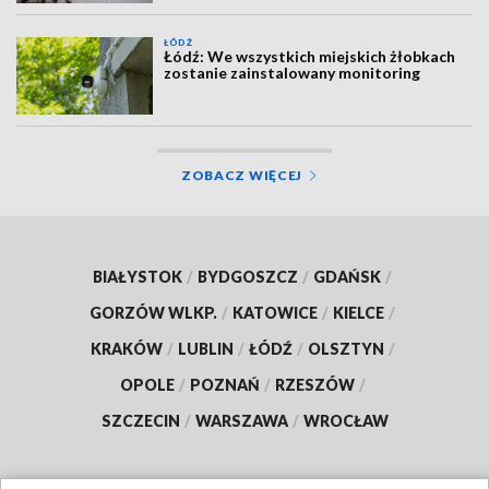
ŁÓDŹ
Łódź: We wszystkich miejskich żłobkach
zostanie zainstalowany monitoring
ZOBACZ WIĘCEJ
BIAŁYSTOK
/
BYDGOSZCZ
/
GDAŃSK
/
GORZÓW WLKP.
/
KATOWICE
/
KIELCE
/
KRAKÓW
/
LUBLIN
/
ŁÓDŹ
/
OLSZTYN
/
OPOLE
/
POZNAŃ
/
RZESZÓW
/
SZCZECIN
/
WARSZAWA
/
WROCŁAW