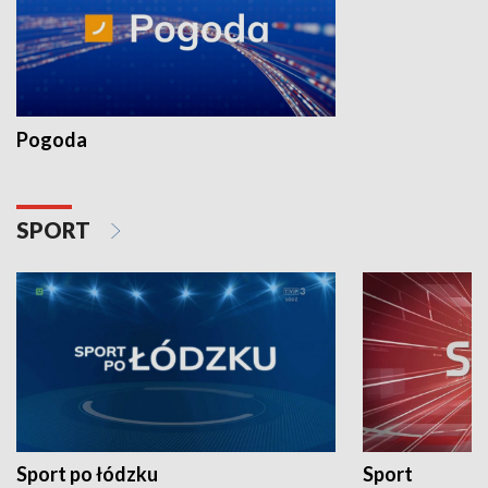
Pogoda
SPORT
Sport po łódzku
Sport