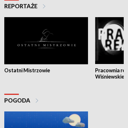
REPORTAŻE
Ostatni Mistrzowie
Pracownia re
Wiśniewskieg
POGODA