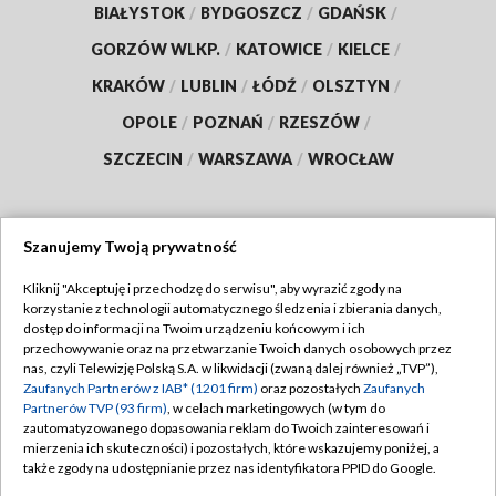
BIAŁYSTOK
/
BYDGOSZCZ
/
GDAŃSK
/
GORZÓW WLKP.
/
KATOWICE
/
KIELCE
/
KRAKÓW
/
LUBLIN
/
ŁÓDŹ
/
OLSZTYN
/
OPOLE
/
POZNAŃ
/
RZESZÓW
/
SZCZECIN
/
WARSZAWA
/
WROCŁAW
Szanujemy Twoją prywatność
Dołącz do nas:
Kliknij "Akceptuję i przechodzę do serwisu", aby wyrazić zgody na
korzystanie z technologii automatycznego śledzenia i zbierania danych,
TVP
dostęp do informacji na Twoim urządzeniu końcowym i ich
Abonament TVP
przechowywanie oraz na przetwarzanie Twoich danych osobowych przez
Regulamin TVP
nas, czyli Telewizję Polską S.A. w likwidacji (zwaną dalej również „TVP”),
Emisja w TVP
Zaufanych Partnerów z IAB* (1201 firm)
oraz pozostałych
Zaufanych
Polityka prywatności
Partnerów TVP (93 firm)
, w celach marketingowych (w tym do
Centrum informacji TVP
Moje zgody
zautomatyzowanego dopasowania reklam do Twoich zainteresowań i
mierzenia ich skuteczności) i pozostałych, które wskazujemy poniżej, a
Naziemna Telewizja Cyfrowa
Pomoc
także zgody na udostępnianie przez nas identyfikatora PPID do Google.
Sklep TVP