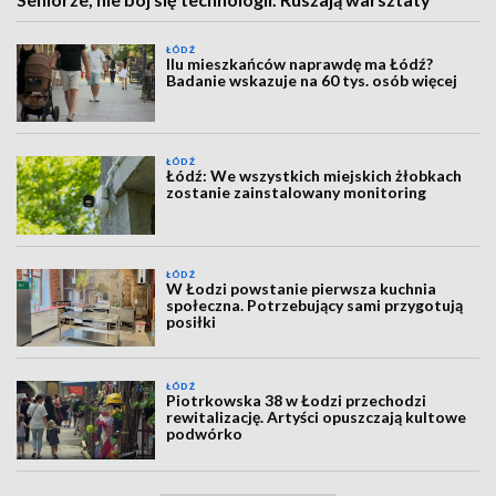
ŁÓDŹ
Ilu mieszkańców naprawdę ma Łódź?
Badanie wskazuje na 60 tys. osób więcej
ŁÓDŹ
Łódź: We wszystkich miejskich żłobkach
zostanie zainstalowany monitoring
ŁÓDŹ
W Łodzi powstanie pierwsza kuchnia
społeczna. Potrzebujący sami przygotują
posiłki
ŁÓDŹ
Piotrkowska 38 w Łodzi przechodzi
rewitalizację. Artyści opuszczają kultowe
podwórko