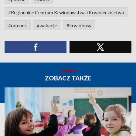
#Regionalne Centrum Krwiodawstwa i Krwiolecznictwa
#ratunek
#wakacje
#krwiobusy
ZOBACZ TAKŻE