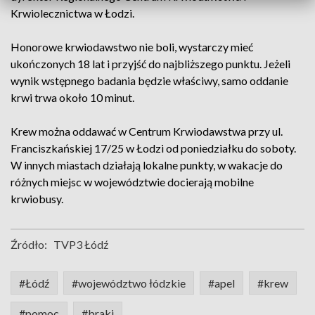
Krwiolecznictwa w Łodzi.
Honorowe krwiodawstwo nie boli, wystarczy mieć
ukończonych 18 lat i przyjść do najbliższego punktu. Jeżeli
wynik wstępnego badania będzie właściwy, samo oddanie
krwi trwa około 10 minut.
Krew można oddawać w Centrum Krwiodawstwa przy ul.
Franciszkańskiej 17/25 w Łodzi od poniedziałku do soboty.
W innych miastach działają lokalne punkty, w wakacje do
różnych miejsc w województwie docierają mobilne
krwiobusy.
Źródło:
TVP3 Łódź
#Łódź
#województwo łódzkie
#apel
#krew
#pomoc
#braki