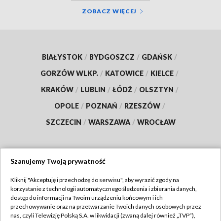
ZOBACZ WIĘCEJ
BIAŁYSTOK
/
BYDGOSZCZ
/
GDAŃSK
/
GORZÓW WLKP.
/
KATOWICE
/
KIELCE
/
KRAKÓW
/
LUBLIN
/
ŁÓDŹ
/
OLSZTYN
/
OPOLE
/
POZNAŃ
/
RZESZÓW
/
SZCZECIN
/
WARSZAWA
/
WROCŁAW
Szanujemy Twoją prywatność
Dołącz do nas:
Kliknij "Akceptuję i przechodzę do serwisu", aby wyrazić zgody na
korzystanie z technologii automatycznego śledzenia i zbierania danych,
TVP
dostęp do informacji na Twoim urządzeniu końcowym i ich
Abonament TVP
przechowywanie oraz na przetwarzanie Twoich danych osobowych przez
Regulamin TVP
nas, czyli Telewizję Polską S.A. w likwidacji (zwaną dalej również „TVP”),