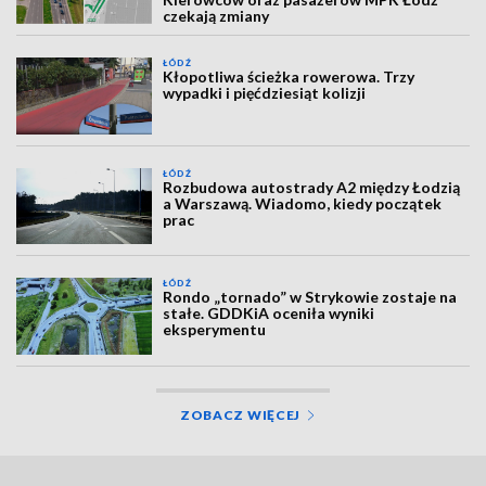
czekają zmiany
ŁÓDŹ
Kłopotliwa ścieżka rowerowa. Trzy
wypadki i pięćdziesiąt kolizji
ŁÓDŹ
Rozbudowa autostrady A2 między Łodzią
a Warszawą. Wiadomo, kiedy początek
prac
ŁÓDŹ
Rondo „tornado” w Strykowie zostaje na
stałe. GDDKiA oceniła wyniki
eksperymentu
ZOBACZ WIĘCEJ