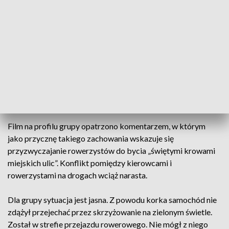
na filmie zachowanie nie jest wyjątkiem.
- Film otrzymaliśmy od przypadkowego kierowcy. Tę
sytuację traktujemy jako szerszy kontekst. Każdy z nas
doświadczył takiej sytuacji, ale ta jest przykładem
wyjątkowej wrogości i niechęci rowerzystów w stosunku do
samochodów i kierowców. Ostatno zdarzyło się, że kierowca
stanął przypadkiem na pasach i został przez staruszkę
obrzucany kamieniami – mówi Paweł Pijanowski.
Film na profilu grupy opatrzono komentarzem, w którym
jako przycznę takiego zachowania wskazuje się
przyzwyczajanie rowerzystów do bycia „świętymi krowami
miejskich ulic”. Konflikt pomiędzy kierowcami i
rowerzystami na drogach wciąż narasta.
Dla grupy sytuacja jest jasna. Z powodu korka samochód nie
zdążył przejechać przez skrzyżowanie na zielonym świetle.
Został w strefie przejazdu rowerowego. Nie mógł z niego