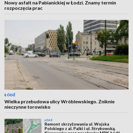
Nowy asfalt na Pabianickiej w Łodzi. Znamy termin
rozpoczęcia prac
ŁÓDŹ
Wielka przebudowa ulicy Wróblewskiego. Zniknie
nieczynne torowisko
ŁÓDŹ
Remont skrzyżowania ul. Wojska
Polskiego z al. Palki i ul. Strykowską.
Kierowców oraz pasażerów MPK Łódź