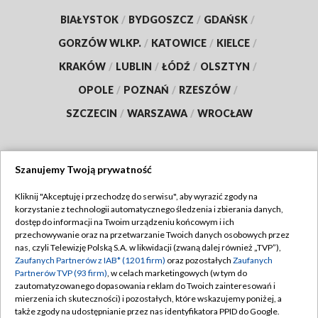
BIAŁYSTOK
/
BYDGOSZCZ
/
GDAŃSK
/
GORZÓW WLKP.
/
KATOWICE
/
KIELCE
/
KRAKÓW
/
LUBLIN
/
ŁÓDŹ
/
OLSZTYN
/
OPOLE
/
POZNAŃ
/
RZESZÓW
/
SZCZECIN
/
WARSZAWA
/
WROCŁAW
Szanujemy Twoją prywatność
Dołącz do nas:
Kliknij "Akceptuję i przechodzę do serwisu", aby wyrazić zgody na
korzystanie z technologii automatycznego śledzenia i zbierania danych,
TVP
dostęp do informacji na Twoim urządzeniu końcowym i ich
Abonament TVP
przechowywanie oraz na przetwarzanie Twoich danych osobowych przez
Regulamin TVP
nas, czyli Telewizję Polską S.A. w likwidacji (zwaną dalej również „TVP”),
Emisja w TVP
Polityka prywatności
Zaufanych Partnerów z IAB* (1201 firm)
oraz pozostałych
Zaufanych
Partnerów TVP (93 firm)
, w celach marketingowych (w tym do
Centrum informacji TVP
Moje zgody
zautomatyzowanego dopasowania reklam do Twoich zainteresowań i
mierzenia ich skuteczności) i pozostałych, które wskazujemy poniżej, a
Naziemna Telewizja Cyfrowa
Pomoc
także zgody na udostępnianie przez nas identyfikatora PPID do Google.