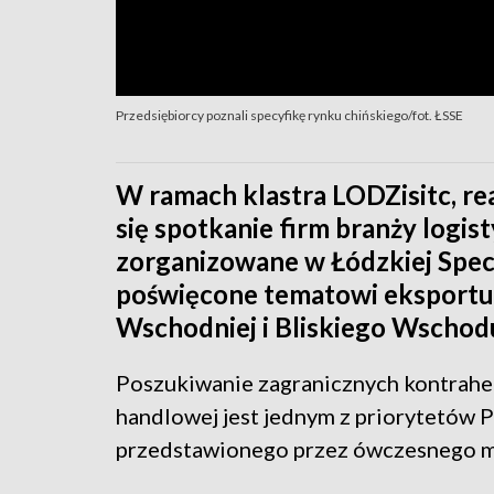
Przedsiębiorcy poznali specyfikę rynku chińskiego/fot. ŁSSE
W ramach klastra LODZisitc, re
się spotkanie firm branży logis
zorganizowane w Łódzkiej Specj
poświęcone tematowi eksportu 
Wschodniej i Bliskiego Wschod
Poszukiwanie zagranicznych kontrahe
handlowej jest jednym z priorytetów 
przedstawionego przez ówczesnego m