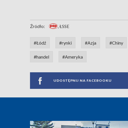
Źródło:
, ŁSSE
#Łódź
#rynki
#Azja
#Chiny
#handel
#Ameryka
UDOSTĘPNIJ NA FACEBOOKU