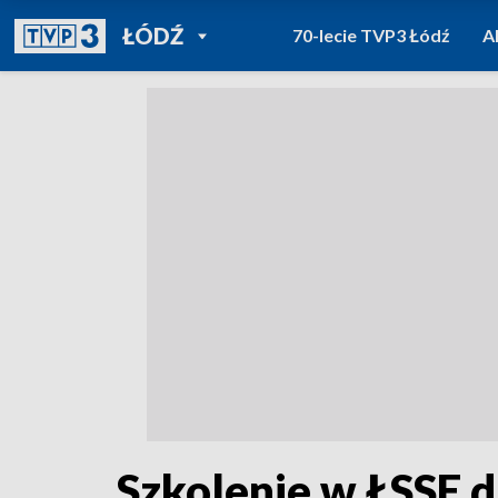
POWRÓT DO
ŁÓDŹ
70-lecie TVP3 Łódź
A
TVP REGIONY
Szkolenie w ŁSSE d