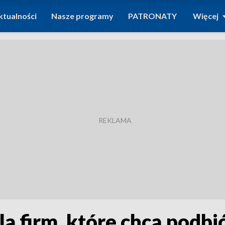
ktualności
Nasze programy
PATRONATY
Więcej
la firm, które chcą podbi