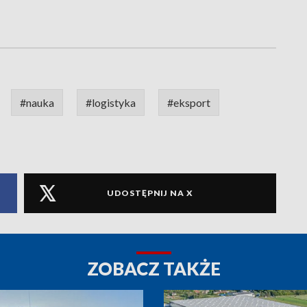
#nauka
#logistyka
#eksport
UDOSTĘPNIJ NA X
ZOBACZ TAKŻE