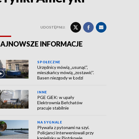
UDOSTĘPNIJ:
AJNOWSZE INFORMACJE
SPOŁECZNE
Urzędnicy mówią „usunąć”,
mieszkańcy mówią „zostawić”.
Basen niezgody w Łodzi
INNE
PGE GiEK: w upały
Elektrownia Bełchatów
pracuje stabilnie
NA SYGNALE
Pływała z pytonami na szyi.
Policjanci interweniowali przy
kąpielisku w Piotrkowie