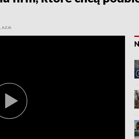
, AZJA
N