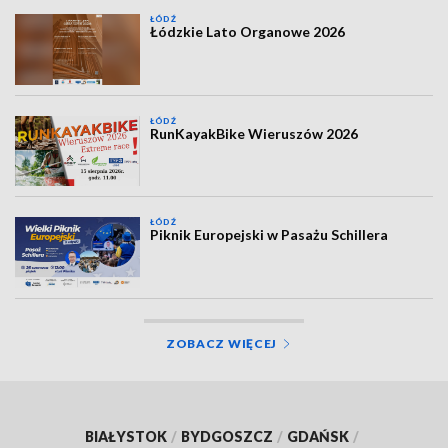
ŁÓDŹ
Łódzkie Lato Organowe 2026
ŁÓDŹ
RunKayakBike Wieruszów 2026
ŁÓDŹ
Piknik Europejski w Pasażu Schillera
ZOBACZ WIĘCEJ
BIAŁYSTOK
/
BYDGOSZCZ
/
GDAŃSK
/