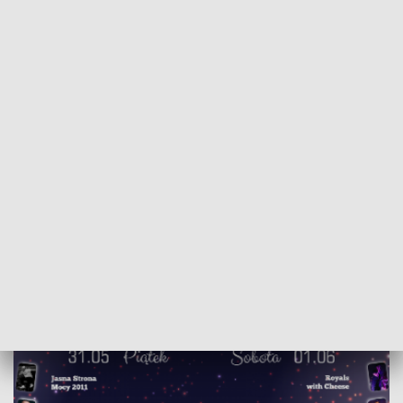
POWRÓT
ŁÓDŹ
DO
TVP
REGIONY
Juwenalia Politechniki Łódzkiej
2019-05-29