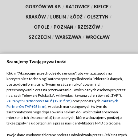
GORZÓW WLKP.
/
KATOWICE
/
KIELCE
/
KRAKÓW
/
LUBLIN
/
ŁÓDŹ
/
OLSZTYN
/
OPOLE
/
POZNAŃ
/
RZESZÓW
/
SZCZECIN
/
WARSZAWA
/
WROCŁAW
Szanujemy Twoją prywatność
Dołącz do nas:
Kliknij "Akceptuję i przechodzę do serwisu", aby wyrazić zgody na
korzystanie z technologii automatycznego śledzenia i zbierania danych,
TVP
dostęp do informacji na Twoim urządzeniu końcowym i ich
Abonament TVP
przechowywanie oraz na przetwarzanie Twoich danych osobowych przez
Regulamin TVP
nas, czyli Telewizję Polską S.A. w likwidacji (zwaną dalej również „TVP”),
Emisja w TVP
Polityka prywatności
Zaufanych Partnerów z IAB* (1201 firm)
oraz pozostałych
Zaufanych
Partnerów TVP (93 firm)
, w celach marketingowych (w tym do
Centrum informacji TVP
Moje zgody
zautomatyzowanego dopasowania reklam do Twoich zainteresowań i
mierzenia ich skuteczności) i pozostałych, które wskazujemy poniżej, a
Naziemna Telewizja Cyfrowa
Pomoc
także zgody na udostępnianie przez nas identyfikatora PPID do Google.
Sklep TVP
Biuro reklamy
Twoje dane osobowe zbierane podczas odwiedzania przez Ciebie naszych