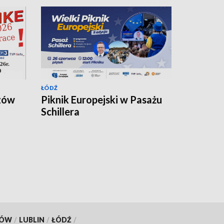
ŁÓDŹ
zów
Piknik Europejski w Pasażu
Schillera
KÓW
/
LUBLIN
/
ŁÓDŹ
/