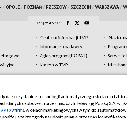
N
/
OPOLE
/
POZNAŃ
/
RZESZÓW
/
SZCZECIN
/
WARSZAWA
/
W
Dołącz do nas:
Centrum informacji TVP
Naziemna
Informacje o nadawcy
Program d
zetargowe
Zgłoś program (ROPAT)
Serwis fo
wizyjna
Kariera w TVP
Merchandi
Polityka prywatności
Moje zgody
Pomoc
Biuro re
ody na korzystanie z technologii automatycznego śledzenia i zbie
 danych osobowych przez nas, czyli Telewizję Polską S.A. w likw
VP (93 firm)
, w celach marketingowych (w tym do zautomatyzow
 poniżej, a także zgody na udostępnianie przez nas identyfikator