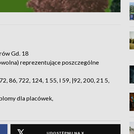
I
erów Gd. 18
dowolna) reprezentujące poszczególne
, 86, 722, 124, 1 55, l 59, |92, 200, 21 5,
yplomy dla placówek,
UDOSTĘPNIJ NA X