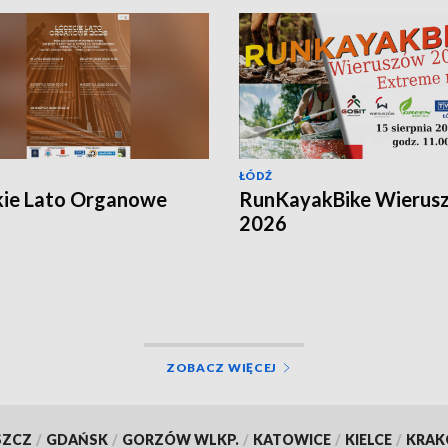
ŁÓDŹ
kie Lato Organowe
RunKayakBike Wierus
2026
ZOBACZ WIĘCEJ
SZCZ
/
GDAŃSK
/
GORZÓW WLKP.
/
KATOWICE
/
KIELCE
/
KRA