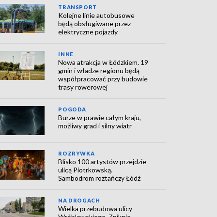
TRANSPORT
Kolejne linie autobusowe
będą obsługiwane przez
elektryczne pojazdy
INNE
Nowa atrakcja w Łódzkiem. 19
gmin i władze regionu będą
współpracować przy budowie
trasy rowerowej
POGODA
Burze w prawie całym kraju,
możliwy grad i silny wiatr
ROZRYWKA
Blisko 100 artystów przejdzie
ulicą Piotrkowską.
Sambodrom roztańczy Łódź
NA DROGACH
Wielka przebudowa ulicy
Wróblewskiego. Zniknie