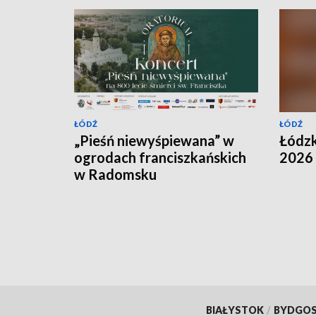
ŁÓDŹ
ŁÓDŹ
„Pieśń niewyśpiewana” w
Łódz
ogrodach franciszkańskich
2026
w Radomsku
BIAŁYSTOK
/
BYDGO