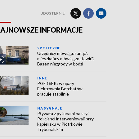
UDOSTĘPNIJ:
AJNOWSZE INFORMACJE
SPOŁECZNE
Urzędnicy mówią „usunąć”,
mieszkańcy mówią „zostawić”.
Basen niezgody w Łodzi
INNE
PGE GiEK: w upały
Elektrownia Bełchatów
pracuje stabilnie
NA SYGNALE
Pływała z pytonami na szyi.
Policjanci interweniowali przy
kąpielisku w Piotrkowie
Trybunalskim