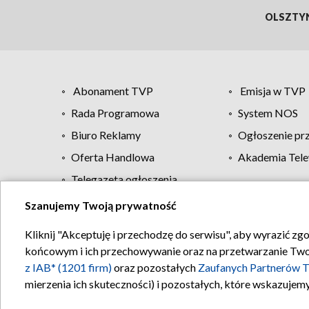
OLSZTY
Abonament TVP
Emisja w TVP
Rada Programowa
System NOS
Biuro Reklamy
Ogłoszenie pr
Oferta Handlowa
Akademia Tele
Telegazeta ogłoszenia
Szanujemy Twoją prywatność
Regulamin TVP
Kliknij "Akceptuję i przechodzę do serwisu", aby wyrazić zg
końcowym i ich przechowywanie oraz na przetwarzanie Twoich
z IAB* (1201 firm)
oraz pozostałych
Zaufanych Partnerów T
mierzenia ich skuteczności) i pozostałych, które wskazujemy