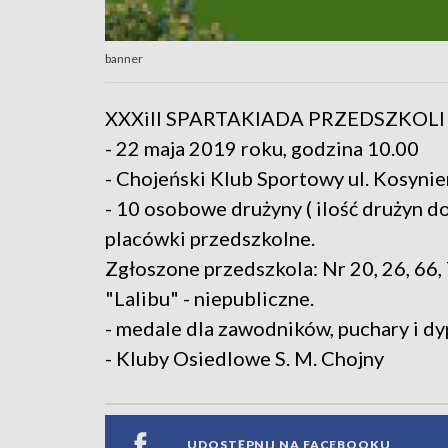
banner
XXXilI SPARTAKIADA PRZEDSZKOL
- 22 maja 2019 roku, godzina 10.00
- Chojeński Klub Sportowy ul. Kosyni
- 10 osobowe drużyny ( ilość drużyn 
placówki przedszkolne.
Zgłoszone przedszkola: Nr 20, 26, 66, 72
"Lalibu" - niepubliczne.
- medale dla zawodników, puchary i d
- Kluby Osiedlowe S. M. Chojny
UDOSTĘPNIJ NA FACEBOOKU