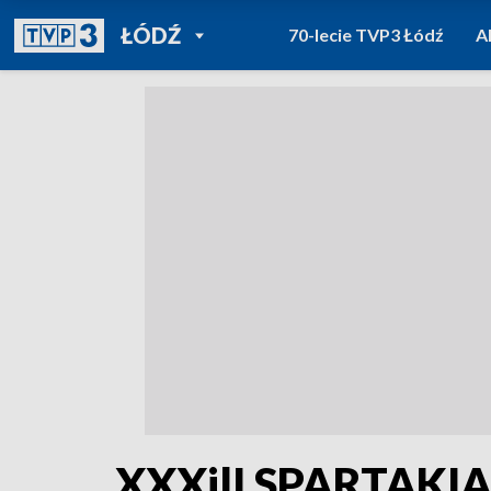
POWRÓT DO
ŁÓDŹ
70-lecie TVP3 Łódź
A
TVP REGIONY
XXXilI SPARTAKI