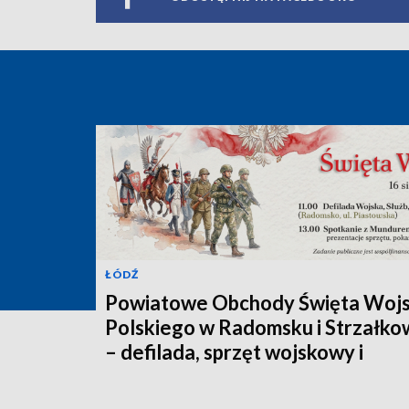
ŁÓDŹ
Powiatowe Obchody Święta Woj
Polskiego w Radomsku i Strzałko
– defilada, sprzęt wojskowy i
spotkanie z historią