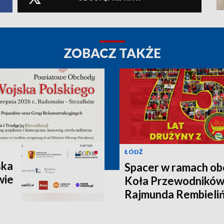
ZOBACZ TAKŻE
ŁÓDŹ
ska
Spacer w ramach ob
wie
Koła Przewodników
Rajmunda Rembieliń