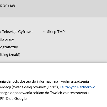
ROCŁAW
 Telewizja Cyfrowa
Sklep TVP
la prasy
tograficzny
sing (znaki)
klamy
Kontakt
rania danych, dostęp do informacji na Twoim urządzeniu
idacji (zwaną dalej również „TVP”),
Zaufanych Partnerów
anego dopasowania reklam do Twoich zainteresowań i
a PPID do Google.