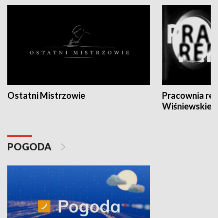
Ostatni Mistrzowie
Pracownia re
Wiśniewskieg
POGODA