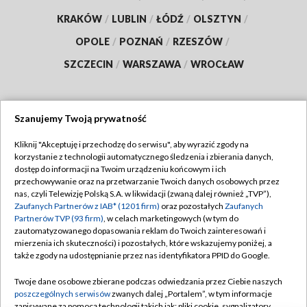
KRAKÓW
/
LUBLIN
/
ŁÓDŹ
/
OLSZTYN
/
OPOLE
/
POZNAŃ
/
RZESZÓW
/
SZCZECIN
/
WARSZAWA
/
WROCŁAW
Szanujemy Twoją prywatność
Dołącz do nas:
Kliknij "Akceptuję i przechodzę do serwisu", aby wyrazić zgody na
korzystanie z technologii automatycznego śledzenia i zbierania danych,
TVP
dostęp do informacji na Twoim urządzeniu końcowym i ich
Abonament TVP
przechowywanie oraz na przetwarzanie Twoich danych osobowych przez
Regulamin TVP
nas, czyli Telewizję Polską S.A. w likwidacji (zwaną dalej również „TVP”),
Emisja w TVP
Zaufanych Partnerów z IAB* (1201 firm)
oraz pozostałych
Zaufanych
Polityka prywatności
Partnerów TVP (93 firm)
, w celach marketingowych (w tym do
Centrum informacji TVP
Moje zgody
zautomatyzowanego dopasowania reklam do Twoich zainteresowań i
mierzenia ich skuteczności) i pozostałych, które wskazujemy poniżej, a
Naziemna Telewizja Cyfrowa
Pomoc
także zgody na udostępnianie przez nas identyfikatora PPID do Google.
Sklep TVP
Biuro reklamy
Twoje dane osobowe zbierane podczas odwiedzania przez Ciebie naszych
Rada Programowa
poszczególnych serwisów
zwanych dalej „Portalem”, w tym informacje
Kontakt
zapisywane za pomocą technologii takich jak: pliki cookie, sygnalizatory