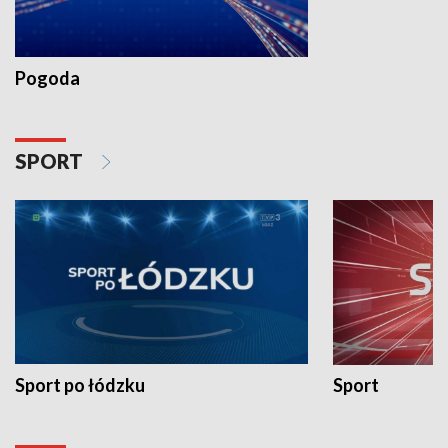
Pogoda
SPORT
Sport po łódzku
Sport