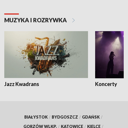
MUZYKA I ROZRYWKA
Jazz Kwadrans
Koncerty
BIAŁYSTOK
/
BYDGOSZCZ
/
GDAŃSK
/
GORZÓW WLKP.
/
KATOWICE
/
KIELCE
/