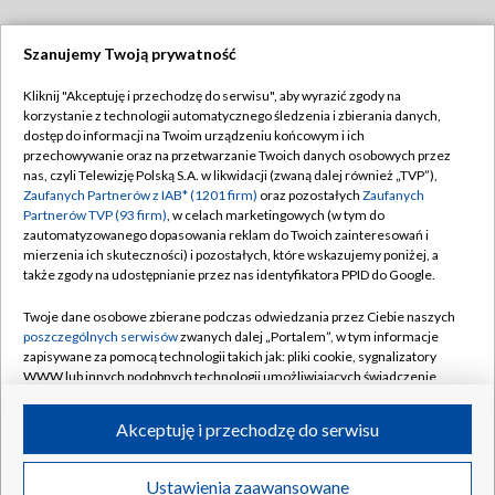
Szanujemy Twoją prywatność
Dołącz do nas:
Kliknij "Akceptuję i przechodzę do serwisu", aby wyrazić zgody na
korzystanie z technologii automatycznego śledzenia i zbierania danych,
TVP
dostęp do informacji na Twoim urządzeniu końcowym i ich
Abonament TVP
przechowywanie oraz na przetwarzanie Twoich danych osobowych przez
Regulamin TVP
nas, czyli Telewizję Polską S.A. w likwidacji (zwaną dalej również „TVP”),
Emisja w TVP
Polityka prywatności
Zaufanych Partnerów z IAB* (1201 firm)
oraz pozostałych
Zaufanych
Partnerów TVP (93 firm)
, w celach marketingowych (w tym do
Centrum informacji TVP
Moje zgody
zautomatyzowanego dopasowania reklam do Twoich zainteresowań i
mierzenia ich skuteczności) i pozostałych, które wskazujemy poniżej, a
Naziemna Telewizja Cyfrowa
Pomoc
także zgody na udostępnianie przez nas identyfikatora PPID do Google.
Sklep TVP
Biuro reklamy
Twoje dane osobowe zbierane podczas odwiedzania przez Ciebie naszych
Rada Programowa
Kontakt
poszczególnych serwisów
zwanych dalej „Portalem”, w tym informacje
zapisywane za pomocą technologii takich jak: pliki cookie, sygnalizatory
System NOS
WWW lub innych podobnych technologii umożliwiających świadczenie
dopasowanych i bezpiecznych usług, personalizację treści oraz reklam,
Informacje o nadawcy
Kanały
udostępnianie funkcji mediów społecznościowych oraz analizowanie
Akceptuję i przechodzę do serwisu
ruchu w Internecie.
Program dla prasy
©2026 Telewizja Polska S.A. w likwidacji
Biuro Reklamy
Twoje dane osobowe zbierane podczas odwiedzania przez Ciebie
Ustawienia zaawansowane