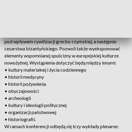
badań przedstawią uznani w świecie nauki specjaliści
reprezentujący polskie i zagraniczne ośrodki akademickie.
Zgodnie z intencją organizatorów urozmaicona tematyka
wystąpień będzie odzwierciedlać różnorodne aspekty
dziedzictwa historycznego obszarów będących najpierw
pod wpływem cywilizacji grecko-rzymskiej, a następnie
cesarstwa bizantyńskiego. Pozwoli także wyeksponować
elementy wspomnianej spuścizny w europejskiej kulturze
nowożytnej. Wystąpienia dotyczyć będą między innymi:
• kultury materialnej i życia codziennego
• historii medycyny
• historii pożywienia
• obyczajowości
• archeologii
• kultury i ideologii politycznej
• organizacji państwowej
• historiografii.
W ramach konferencji odbędą się trzy wykłady plenarne: