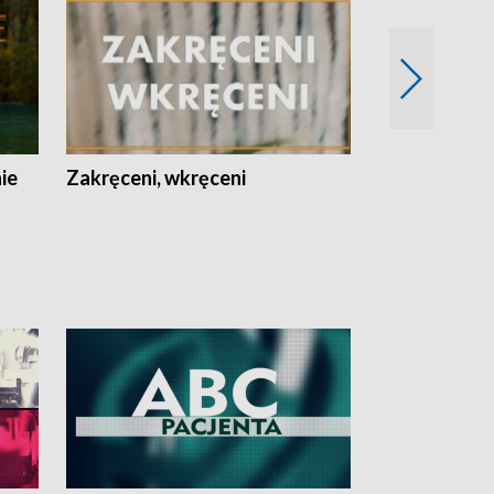
nie
Zakręceni, wkręceni
Skarby Łodzi