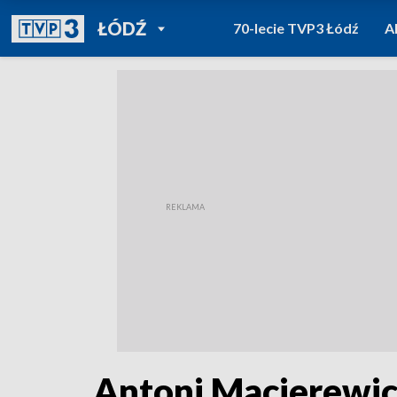
POWRÓT DO
ŁÓDŹ
70-lecie TVP3 Łódź
A
TVP REGIONY
Antoni Macierewic