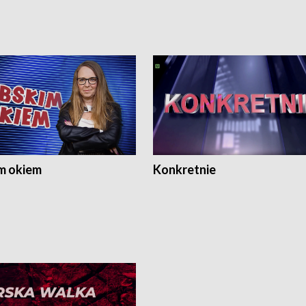
m okiem
Konkretnie