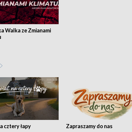
ka Walka ze Zmianami
u
a cztery łapy
Zapraszamy do nas