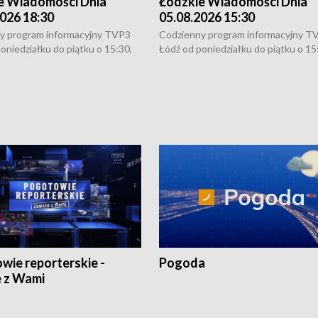
e Wiadomości Dnia
Łódzkie Wiadomości Dnia
026 18:30
05.08.2026 15:30
y program informacyjny TVP3
Codzienny program informacyjny T
oniedziałku do piątku o 15:30,
Łódź od poniedziałku do piątku o 15
:30 i 21:30. W weekendy o
16:30, 18:30 i 21:30. W weekendy o
1:30.
18:30 i 21:30.
wie reporterskie -
Pogoda
 z Wami