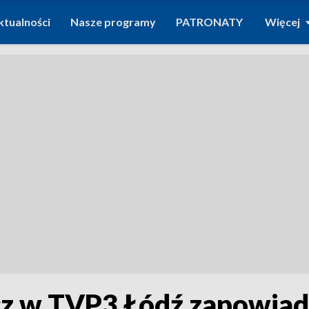
ktualności
Nasze programy
PATRONATY
Więcej
z w TVP3 Łódź zapowiada