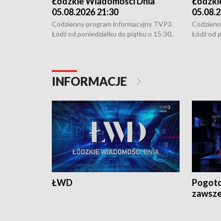
Łódzkie Wiadomości Dnia
Łódzki
05.08.2026 21:30
05.08.2
Codzienny program informacyjny TVP3
Codzienn
Łódź od poniedziałku do piątku o 15:30,
Łódź od p
16:30, 18:30 i 21:30. W weekendy o
16:30, 18
18:30 i 21:30.
18:30 i 2
INFORMACJE
ŁWD
Pogoto
zawsze