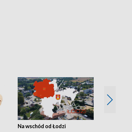
Na wschód od Łodzi
Zimowe szal