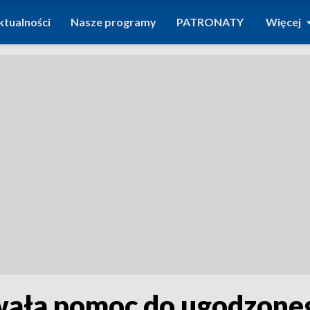
ktualności
Nasze programy
PATRONATY
Więcej
ała pomoc do ugodzoneg