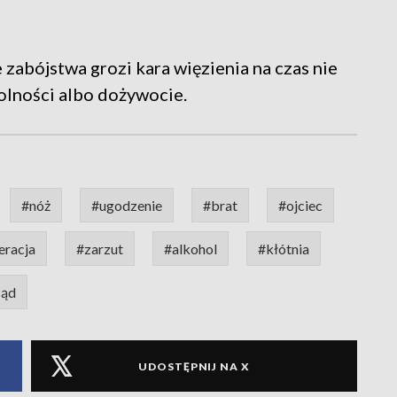
 zabójstwa grozi kara więzienia na czas nie
wolności albo dożywocie.
#nóż
#ugodzenie
#brat
#ojciec
eracja
#zarzut
#alkohol
#kłótnia
sąd
UDOSTĘPNIJ NA X