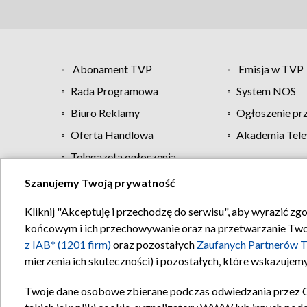
Abonament TVP
Emisja w TVP
Rada Programowa
System NOS
Biuro Reklamy
Ogłoszenie pr
Oferta Handlowa
Akademia Tele
Telegazeta ogłoszenia
Szanujemy Twoją prywatność
Regulamin TVP
Kliknij "Akceptuję i przechodzę do serwisu", aby wyrazić zg
końcowym i ich przechowywanie oraz na przetwarzanie Twoich
z IAB* (1201 firm)
oraz pozostałych
Zaufanych Partnerów T
mierzenia ich skuteczności) i pozostałych, które wskazujemy
Twoje dane osobowe zbierane podczas odwiedzania przez 