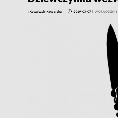
I.Kowalczyk-Kacperska
2019-03-07
|
WOJ. ŁÓDZKIE