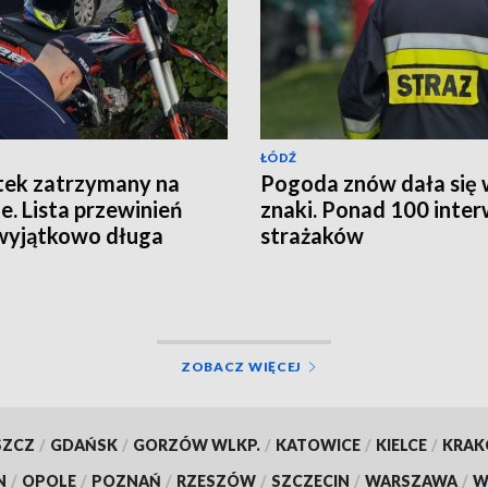
ŁÓDŹ
tek zatrzymany na
Pogoda znów dała się
ie. Lista przewinień
znaki. Ponad 100 inter
wyjątkowo długa
strażaków
ZOBACZ WIĘCEJ
SZCZ
/
GDAŃSK
/
GORZÓW WLKP.
/
KATOWICE
/
KIELCE
/
KRA
N
/
OPOLE
/
POZNAŃ
/
RZESZÓW
/
SZCZECIN
/
WARSZAWA
/
W