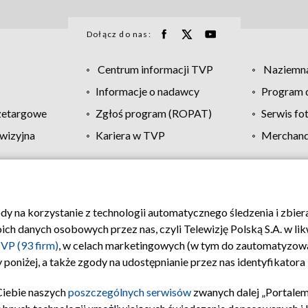
Dołącz do nas:
Centrum informacji TVP
Naziemna
Informacje o nadawcy
Program d
zetargowe
Zgłoś program (ROPAT)
Serwis fo
wizyjna
Kariera w TVP
Merchandi
Polityka prywatności
Moje zgody
Pomoc
Biuro re
ody na korzystanie z technologii automatycznego śledzenia i zbie
 danych osobowych przez nas, czyli Telewizję Polską S.A. w likw
VP (93 firm)
, w celach marketingowych (w tym do zautomatyzow
 poniżej, a także zgody na udostępnianie przez nas identyfikator
Ciebie naszych
poszczególnych serwisów
zwanych dalej „Portalem