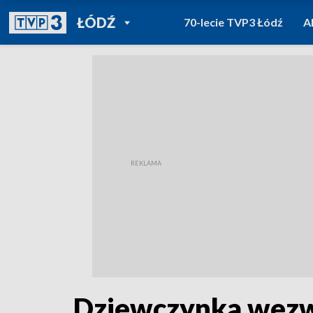
POWRÓT DO
ŁÓDŹ
70-lecie TVP3 Łódź
A
TVP REGIONY
Dziewczynka wezw