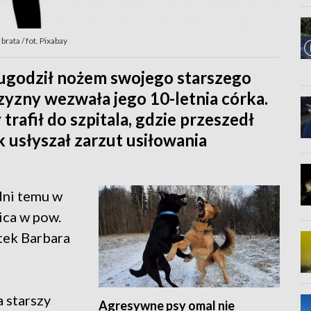
rata / fot. Pixabay
 ugodził nożem swojego starszego
yzny wezwała jego 10-letnia córka.
trafił do szpitala, gdzie przeszedł
k usłyszał zarzut usiłowania
dni temu w
ica w pow.
tek Barbara
a starszy
Agresywne psy omal nie