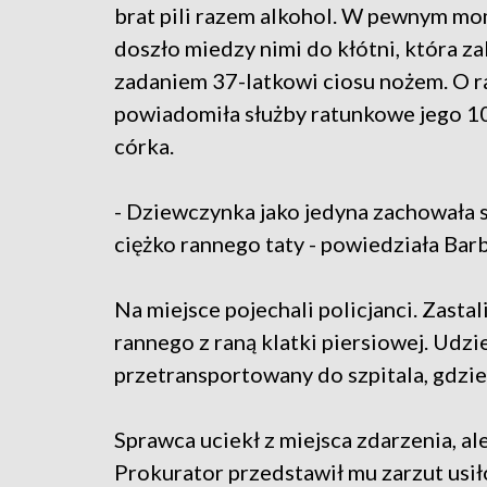
brat pili razem alkohol. W pewnym m
doszło miedzy nimi do kłótni, która za
zadaniem 37-latkowi ciosu nożem. O 
powiadomiła służby ratunkowe jego 10
córka.
- Dziewczynka jako jedyna zachowała 
ciężko rannego taty - powiedziała Barb
Na miejsce pojechali policjanci. Zast
rannego z raną klatki piersiowej. Udz
przetransportowany do szpitala, gdzie 
Sprawca uciekł z miejsca zdarzenia, al
Prokurator przedstawił mu zarzut usi