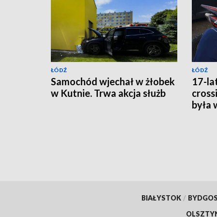
ŁÓDŹ
ŁÓDŹ
Samochód wjechał w żłobek
17-la
w Kutnie. Trwa akcja służb
cross
była 
BIAŁYSTOK
/
BYDGO
OLSZTY