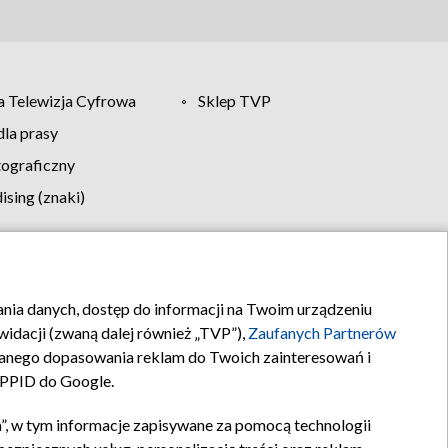
 Telewizja Cyfrowa
Sklep TVP
la prasy
tograficzny
sing (znaki)
klamy
Kontakt
rania danych, dostęp do informacji na Twoim urządzeniu
idacji (zwaną dalej również „TVP”),
Zaufanych Partnerów
anego dopasowania reklam do Twoich zainteresowań i
a PPID do Google.
”, w tym informacje zapisywane za pomocą technologii