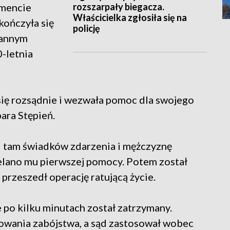
rozszarpały biegacza.
omencie
Właścicielka zgłosiła się na
kończyła się
policję
rannym
-letnia
się rozsądnie i wezwała pomoc dla swojego
ara Stępień.
ali tam świadków zdarzenia i mężczyznę
ielano mu pierwszej pomocy. Potem został
przeszedł operację ratującą życie.
e po kilku minutach został zatrzymany.
łowania zabójstwa, a sąd zastosował wobec