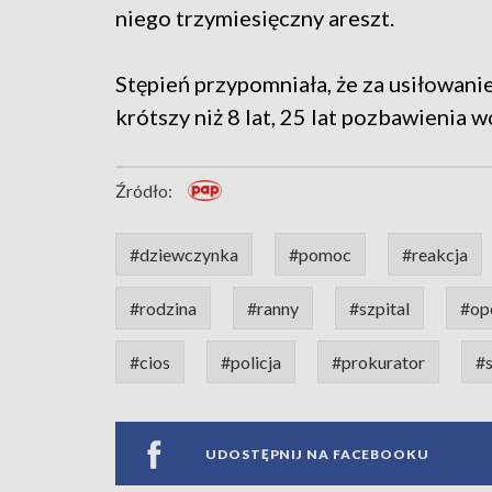
niego trzymiesięczny areszt.
Stępień przypomniała, że za usiłowanie
krótszy niż 8 lat, 25 lat pozbawienia 
Źródło:
#dziewczynka
#pomoc
#reakcja
#rodzina
#ranny
#szpital
#op
#cios
#policja
#prokurator
#
UDOSTĘPNIJ NA FACEBOOKU