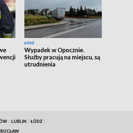
ŁÓDŹ
 we
Wypadek w Opocznie.
wencji
Służby pracują na miejscu, są
utrudnienia
KÓW
/
LUBLIN
/
ŁÓDŹ
/
ROCŁAW