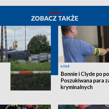
ZOBACZ TAKŻE
ŁÓDŹ
Bonnie i Clyde po po
Poszukiwana para z
kryminalnych