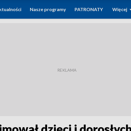
ktualności
Nasze programy
PATRONATY
Więcej
jmował dzieci i dorosłych