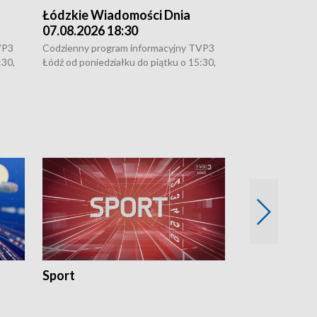
Łódzkie Wiadomości Dnia
Łódzkie Wia
07.08.2026 18:30
07.08.2026 1
VP3
Codzienny program informacyjny TVP3
Codzienny progr
:30,
Łódź od poniedziałku do piątku o 15:30,
Łódź od poniedzi
16:30, 18:30 i 21:30. W weekendy o
16:30, 18:30 i 2
18:30 i 21:30.
18:30 i 21:30.
Sport
Rozmowa Dn