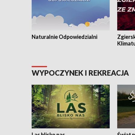
Naturalnie Odpowiedzialni
Zgiers
Klimat
WYPOCZYNEK I REKREACJA
Las blisko nas
Świat n