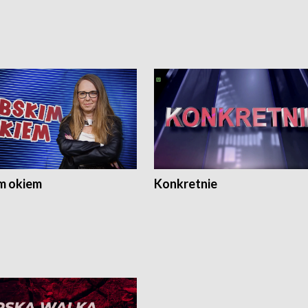
m okiem
Konkretnie