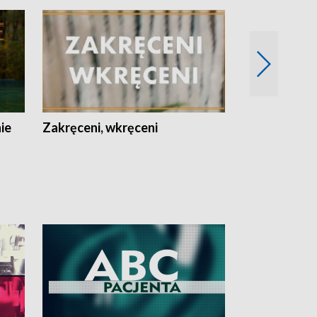
nie
Zakręceni, wkręceni
Skarby Łodzi