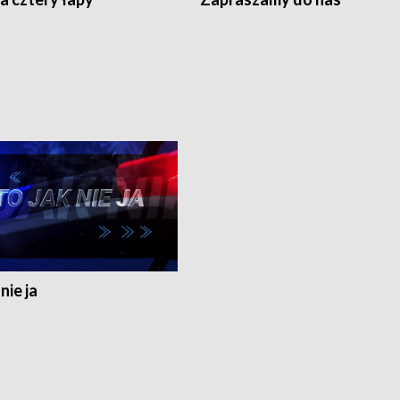
nie ja