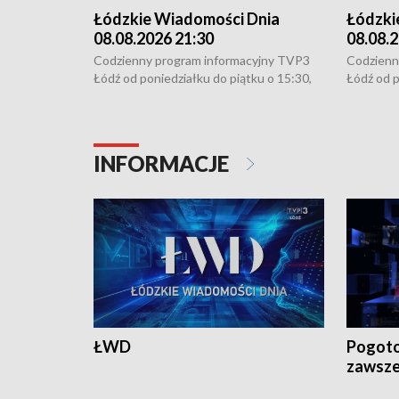
Łódzkie Wiadomości Dnia
Łódzki
08.08.2026 21:30
08.08.2
Codzienny program informacyjny TVP3
Codzienn
Łódź od poniedziałku do piątku o 15:30,
Łódź od p
16:30, 18:30 i 21:30. W weekendy o
16:30, 18
18:30 i 21:30.
18:30 i 2
INFORMACJE
ŁWD
Pogoto
zawsze