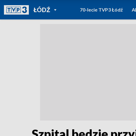
POWRÓT DO
ŁÓDŹ
70-lecie TVP3 Łódź
A
TVP REGIONY
Szpital będzie przy