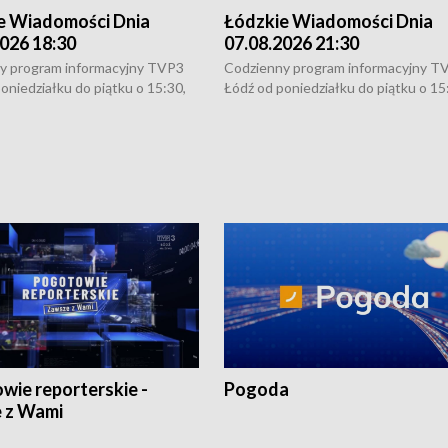
e Wiadomości Dnia
Łódzkie Wiadomości Dnia
026 18:30
07.08.2026 21:30
y program informacyjny TVP3
Codzienny program informacyjny T
oniedziałku do piątku o 15:30,
Łódź od poniedziałku do piątku o 15
:30 i 21:30. W weekendy o
16:30, 18:30 i 21:30. W weekendy o
1:30.
18:30 i 21:30.
wie reporterskie -
Pogoda
 z Wami