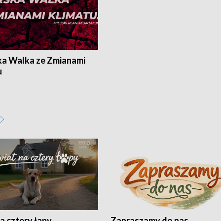
ka Walka ze Zmianami
u
a cztery łapy
Zapraszamy do nas